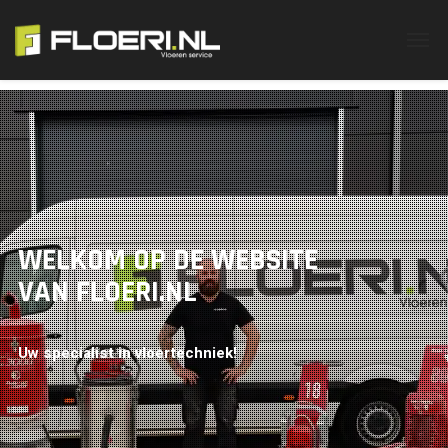
WELKOM OP DE WEBSITE
VAN FLOERI.NL
Uw specialist in vloertechniek!