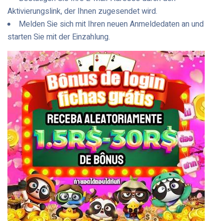
Aktivierungslink, der Ihnen zugesendet wird.
Melden Sie sich mit Ihren neuen Anmeldedaten an und
starten Sie mit der Einzahlung.