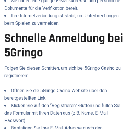
Sie haben eine gültige E-Mail-Adresse und persönliche
Dokumente für die Verifikation bereit.
Ihre Internetverbindung ist stabil, um Unterbrechungen
beim Spielen zu vermeiden.
Schnelle Anmeldung bei
5Gringo
Folgen Sie diesen Schritten, um sich bei 5Gringo Casino zu
registrieren:
Öffnen Sie die 5Gringo Casino Website über den
bereitgestellten Link.
Klicken Sie auf den “Registrieren”-Button und füllen Sie
das Formular mit Ihren Daten aus (z.B. Name, E-Mail,
Passwort).
Bestätigen Sie Ihre E-Mail-Adresse durch den