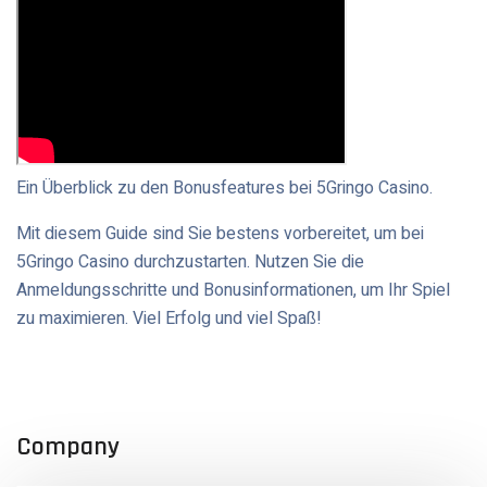
Ein Überblick zu den Bonusfeatures bei 5Gringo Casino.
Mit diesem Guide sind Sie bestens vorbereitet, um bei
5Gringo Casino durchzustarten. Nutzen Sie die
Anmeldungsschritte und Bonusinformationen, um Ihr Spiel
zu maximieren. Viel Erfolg und viel Spaß!
Company