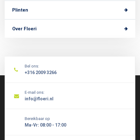
Plinten
Over Floeri
Bel ons:
+316 2009 3266
E-mail ons:
info@floeri.nl
Bereikbaar op
Ma-Vr: 08:00 - 17:00