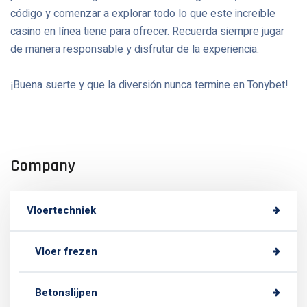
código y comenzar a explorar todo lo que este increíble
casino en línea tiene para ofrecer. Recuerda siempre jugar
de manera responsable y disfrutar de la experiencia.
¡Buena suerte y que la diversión nunca termine en Tonybet!
Company
Vloertechniek
Vloer frezen
Betonslijpen