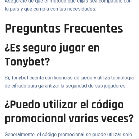
Asegúrate de que el método que elijas sea compatible con
tu país y que cumpla con tus necesidades.
Preguntas Frecuentes
¿Es seguro jugar en
Tonybet?
Sí, Tonybet cuenta con licencias de juego y utiliza tecnología
de cifrado para garantizar la seguridad de sus jugadores.
¿Puedo utilizar el código
promocional varias veces?
Generalmente, el código promocional se puede utilizar solo