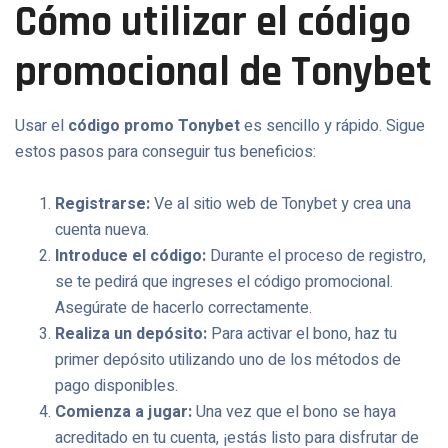
Cómo utilizar el código
promocional de Tonybet
Usar el
código promo Tonybet
es sencillo y rápido. Sigue
estos pasos para conseguir tus beneficios:
Registrarse:
Ve al sitio web de Tonybet y crea una
cuenta nueva.
Introduce el código:
Durante el proceso de registro,
se te pedirá que ingreses el código promocional.
Asegúrate de hacerlo correctamente.
Realiza un depósito:
Para activar el bono, haz tu
primer depósito utilizando uno de los métodos de
pago disponibles.
Comienza a jugar:
Una vez que el bono se haya
acreditado en tu cuenta, ¡estás listo para disfrutar de