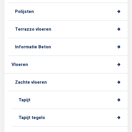
Polijsten
Terrazzo vloeren
Informatie Beton
Vloeren
Zachte vloeren
Tapijt
Tapijt tegels