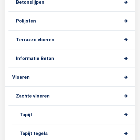
Betonslijpen
Polijsten
Terrazzo vloeren
Informatie Beton
Vloeren
Zachte vloeren
Tapijt
Tapijt tegels