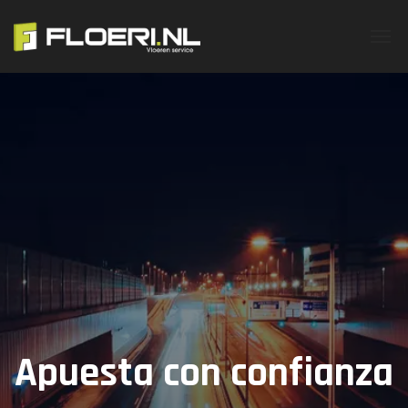
Apuesta con confianza