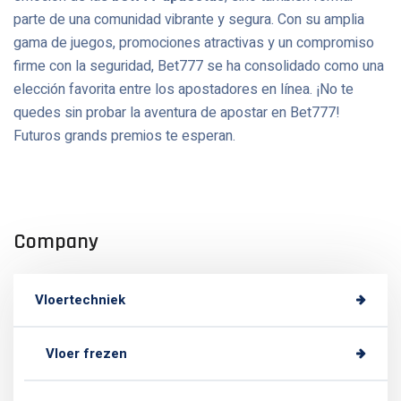
parte de una comunidad vibrante y segura. Con su amplia
gama de juegos, promociones atractivas y un compromiso
firme con la seguridad, Bet777 se ha consolidado como una
elección favorita entre los apostadores en línea. ¡No te
quedes sin probar la aventura de apostar en Bet777!
Futuros grands premios te esperan.
Company
Vloertechniek
Vloer frezen