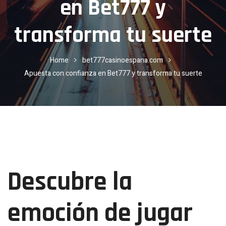
en Bet777 y
transforma tu suerte
Home
bet777casinoespana.com
Apuesta con confianza en Bet777 y transforma tu suerte
Descubre la
emoción de jugar