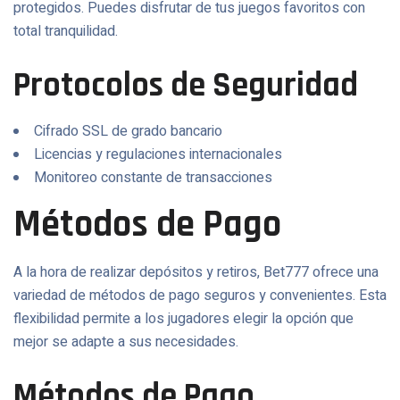
protegidos. Puedes disfrutar de tus juegos favoritos con
total tranquilidad.
Protocolos de Seguridad
Cifrado SSL de grado bancario
Licencias y regulaciones internacionales
Monitoreo constante de transacciones
Métodos de Pago
A la hora de realizar depósitos y retiros, Bet777 ofrece una
variedad de métodos de pago seguros y convenientes. Esta
flexibilidad permite a los jugadores elegir la opción que
mejor se adapte a sus necesidades.
Métodos de Pago