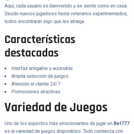
Aquí, cada usuario es bienvenido y se siente como en casa.
Desde nuevos jugadores hasta veteranos experimentados,
todos encontrarán algo que les atraiga.
Características
destacadas
Interfaz amigable y accesible
Amplia selección de juegos
Atención al cliente 24/7
Promociones atractivas
Variedad de Juegos
Uno de los aspectos más emocionantes de jugar en
Bet777
es la variedad de juegos disponibles. Todo comienza con