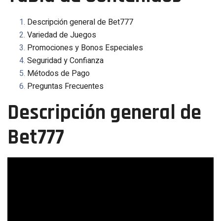
Descripción general de Bet777
Variedad de Juegos
Promociones y Bonos Especiales
Seguridad y Confianza
Métodos de Pago
Preguntas Frecuentes
Descripción general de
Bet777