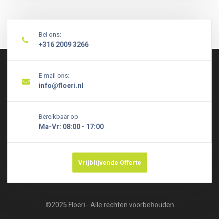
Bel ons:
+316 2009 3266
E-mail ons:
info@floeri.nl
Bereikbaar op
Ma-Vr: 08:00 - 17:00
Vrijblijvende Offerte
©2025 Floeri - Alle rechten voorbehouden