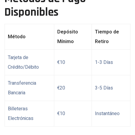
Disponibles
Depósito
Tiempo de
Método
Mínimo
Retiro
Tarjeta de
€10
1-3 Días
Crédito/Débito
Transferencia
€20
3-5 Días
Bancaria
Billeteras
€10
Instantáneo
Electrónicas