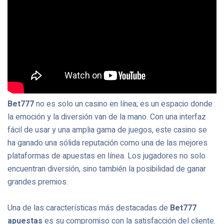
Bet777
no es solo un casino en línea; es un espacio donde
la emoción y la diversión van de la mano. Con una interfaz
fácil de usar y una amplia gama de juegos, este casino se
ha ganado una sólida reputación como una de las mejores
plataformas de apuestas en línea. Los jugadores no solo
encuentran diversión, sino también la posibilidad de ganar
grandes premios.
Una de las características más destacadas de
Bet777
apuestas
es su compromiso con la satisfacción del cliente.