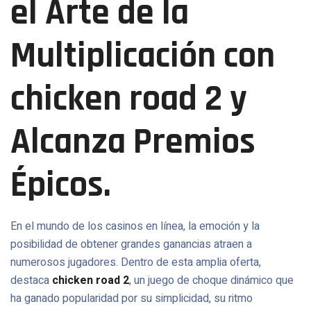
el Arte de la
Multiplicación con
chicken road 2 y
Alcanza Premios
Épicos.
En el mundo de los casinos en línea, la emoción y la
posibilidad de obtener grandes ganancias atraen a
numerosos jugadores. Dentro de esta amplia oferta,
destaca
chicken road 2
, un juego de choque dinámico que
ha ganado popularidad por su simplicidad, su ritmo