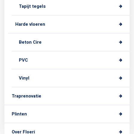
Tapijt tegels
Harde vloeren
Beton Cire
PVC
Vinyl
Traprenovatie
Plinten
Over Floeri