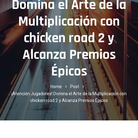
Domina el Arte de la
Multiplicación con
chicken road 2 y
Alcanza Premios
Épicos
Home
Post
¡Atención Jugadores! Domina el Arte de la Multiplicación con
chicken road 2 y Alcanza Premios Épicos