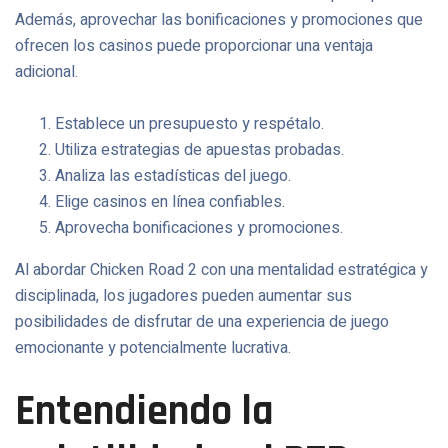
Además, aprovechar las bonificaciones y promociones que
ofrecen los casinos puede proporcionar una ventaja
adicional.
Establece un presupuesto y respétalo.
Utiliza estrategias de apuestas probadas.
Analiza las estadísticas del juego.
Elige casinos en línea confiables.
Aprovecha bonificaciones y promociones.
Al abordar Chicken Road 2 con una mentalidad estratégica y
disciplinada, los jugadores pueden aumentar sus
posibilidades de disfrutar de una experiencia de juego
emocionante y potencialmente lucrativa.
Entendiendo la