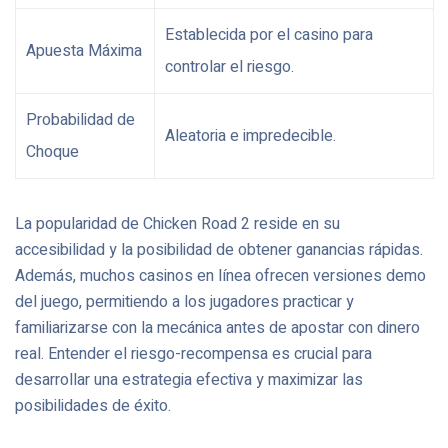
Establecida por el casino para
Apuesta Máxima
controlar el riesgo.
Probabilidad de
Aleatoria e impredecible.
Choque
La popularidad de Chicken Road 2 reside en su
accesibilidad y la posibilidad de obtener ganancias rápidas.
Además, muchos casinos en línea ofrecen versiones demo
del juego, permitiendo a los jugadores practicar y
familiarizarse con la mecánica antes de apostar con dinero
real. Entender el riesgo-recompensa es crucial para
desarrollar una estrategia efectiva y maximizar las
posibilidades de éxito.