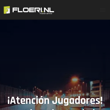
¡Atención Jugadores!