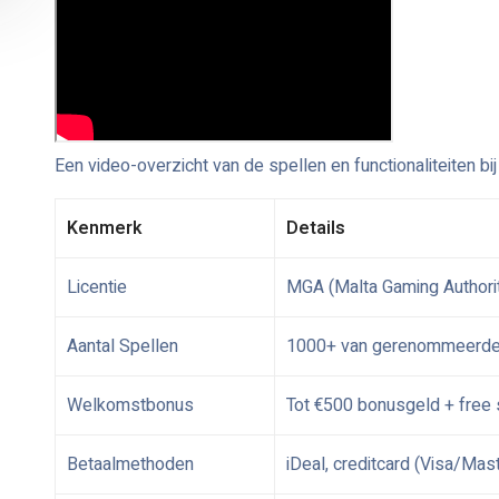
Een video-overzicht van de spellen en functionaliteiten bij
Kenmerk
Details
Licentie
MGA (Malta Gaming Authority
Aantal Spellen
1000+ van gerenommeerde
Welkomstbonus
Tot €500 bonusgeld + free s
Betaalmethoden
iDeal, creditcard (Visa/Mast