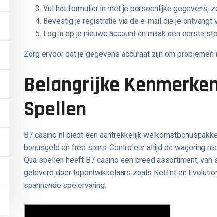
Vul het formulier in met je persoonlijke gegevens,
Bevestig je registratie via de e-mail die je ontvangt 
Log in op je nieuwe account en maak een eerste sto
Zorg ervoor dat je gegevens accuraat zijn om problemen
Belangrijke Kenmerken
Spellen
B7 casino nl biedt een aantrekkelijk welkomstbonuspakket
bonusgeld en free spins. Controleer altijd de wagering r
Qua spellen heeft B7 casino een breed assortiment, van sl
geleverd door topontwikkelaars zoals NetEnt en Evolution
spannende spelervaring.