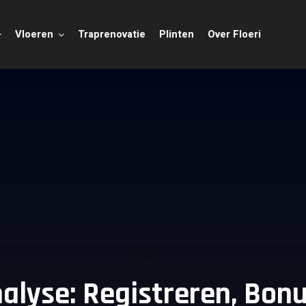
Vloeren
Traprenovatie
Plinten
Over Floeri
alyse: Registreren, Bon