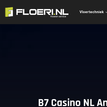
Vloertechniek
B7 Casino NL An