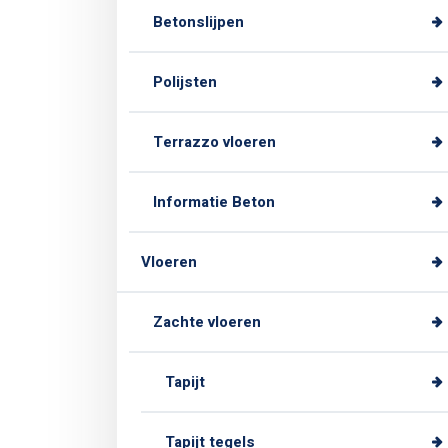
Betonslijpen
Polijsten
Terrazzo vloeren
Informatie Beton
Vloeren
Zachte vloeren
Tapijt
Tapijt tegels