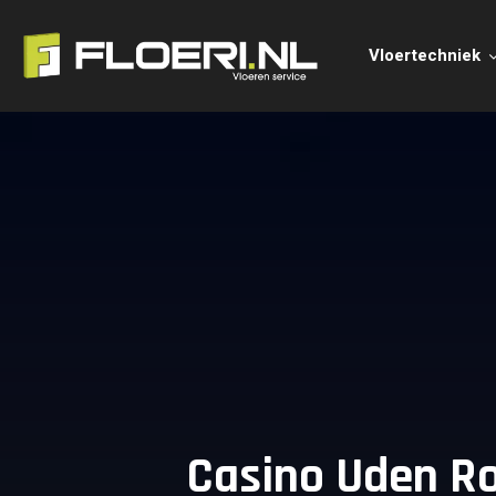
Vloertechniek
Casino Uden Ro