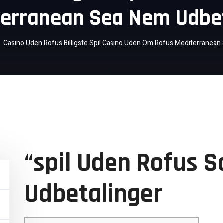
erranean Sea Nem Udbe
Casino Uden Rofus Billigste Spil Casino Uden Om Rofus Mediterranean
“spil Uden Rofus S
Udbetalinger