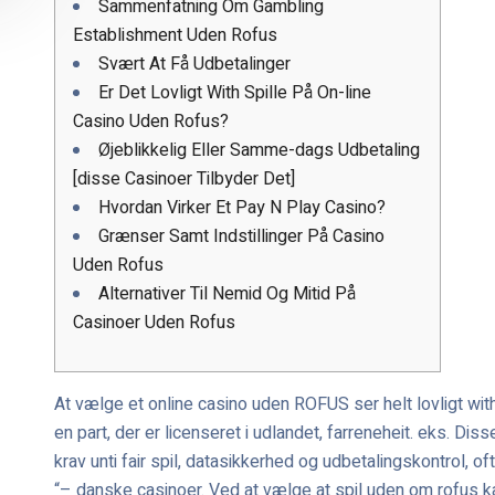
Sammenfatning Om Gambling
Establishment Uden Rofus
Svært At Få Udbetalinger
Er Det Lovligt With Spille På On-line
Casino Uden Rofus?
Øjeblikkelig Eller Samme-dags Udbetaling
[disse Casinoer Tilbyder Det]
Hvordan Virker Et Pay N Play Casino?
Grænser Samt Indstillinger På Casino
Uden Rofus
Alternativer Til Nemid Og Mitid På
Casinoer Uden Rofus
At vælge et online casino uden ROFUS ser helt lovligt with
en part, der er licenseret i udlandet, farreneheit. eks. D
krav unti fair spil, datasikkerhed og udbetalingskontrol, o
“– danske casinoer. Ved at vælge at spil uden om rofus kan