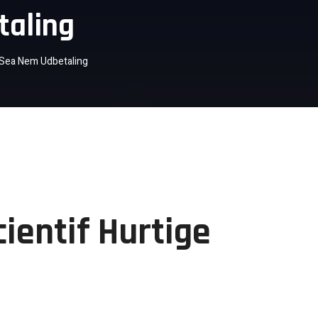
taling
 Sea Nem Udbetaling
cientif Hurtige