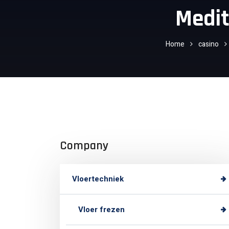
Medit
Home
casino
Company
Vloertechniek
Vloer frezen