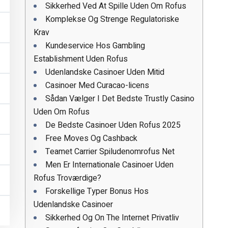
Sikkerhed Ved At Spille Uden Om Rofus
Komplekse Og Strenge Regulatoriske
Krav
Kundeservice Hos Gambling
Establishment Uden Rofus
Udenlandske Casinoer Uden Mitid
Casinoer Med Curacao-licens
Sådan Vælger I Det Bedste Trustly Casino
Uden Om Rofus
De Bedste Casinoer Uden Rofus 2025
Free Moves Og Cashback
Teamet Carrier Spiludenomrofus Net
Men Er Internationale Casinoer Uden
Rofus Troværdige?
Forskellige Typer Bonus Hos
Udenlandske Casinoer
Sikkerhed Og On The Internet Privatliv