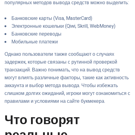
популярных методов вывода средств можно выделить:
Банковские карты (Visa, MasterCard)
Электронные кошельки (Qiwi, Skrill, WebMoney)
Банковские переводы
Мобильные платежи
Однако пользователи также сообщают о случаях
задержек, которые связаны с рутинной проверкой
транзакций. Важно понимать, что на вывод средств
могут влиять различные факторы, такие как активность
аккаунта и выбор метода вывода. Чтобы избежать
слишком долгих ожиданий, игроки могут ознакомиться с
правилами и условиями на сайте букмекера.
Что говорят