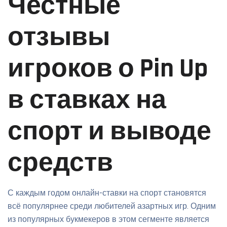
Честные
отзывы
игроков о Pin Up
в ставках на
спорт и выводе
средств
С каждым годом онлайн-ставки на спорт становятся
всё популярнее среди любителей азартных игр. Одним
из популярных букмекеров в этом сегменте является