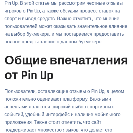
Pin Up. В этой статье мы рассмотрим честные отзывы
игроков о Pin Up, а также обсудим процесс ставок на
спорт и вывод средств. Важно отметить, что мнение
пользователей может оказывать значительное влияние
на выбор букмекера, и мы постараемся предоставить
полное представление о данном букмекере.
Общие впечатления
от Pin Up
Пользователи, оставляющие отзывы о Pin Up, в целом
положительно оценивают платформу. Важными
аспектами являются широкий выбор спортивных
событий, удобный интерфейс и наличие мобильного
приложения. Также стоит отметить, что сайт
поддерживает множество языков, что делает его