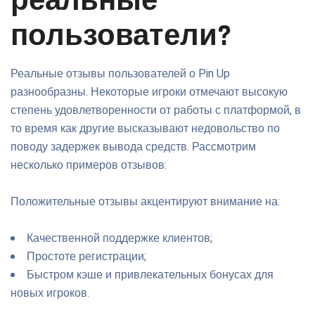
реальные
пользователи?
Реальные отзывы пользователей о Pin Up
разнообразны. Некоторые игроки отмечают высокую
степень удовлетворенности от работы с платформой, в
то время как другие высказывают недовольство по
поводу задержек вывода средств. Рассмотрим
несколько примеров отзывов:
Положительные отзывы акцентируют внимание на:
Качественной поддержке клиентов;
Простоте регистрации;
Быстром кэше и привлекательных бонусах для
новых игроков.