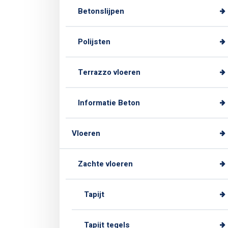
Betonslijpen
Polijsten
Terrazzo vloeren
Informatie Beton
Vloeren
Zachte vloeren
Tapijt
Tapijt tegels