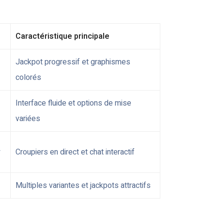
Caractéristique principale
Jackpot progressif et graphismes
colorés
Interface fluide et options de mise
variées
y
Croupiers en direct et chat interactif
Multiples variantes et jackpots attractifs