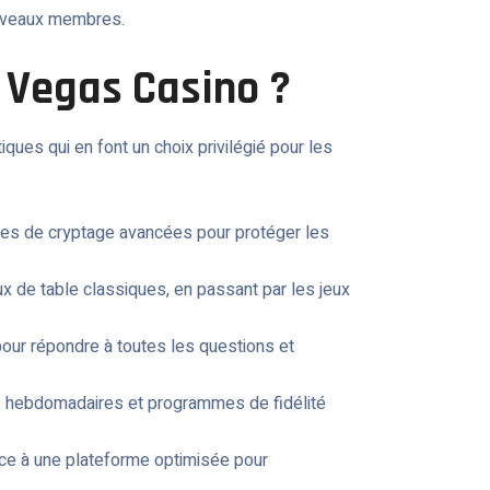
ouveaux membres.
 Vegas Casino ?
ques qui en font un choix privilégié pour les
ies de cryptage avancées pour protéger les
 de table classiques, en passant par les jeux
our répondre à toutes les questions et
 hebdomadaires et programmes de fidélité
e à une plateforme optimisée pour