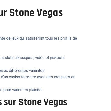
sur Stone Vegas
 de jeux qui satisferont tous les profils de
es slots classiques, vidéo et jackpots
avec différentes variantes.
 d’un casino terrestre avec des croupiers en
 pour varier les plaisirs.
s sur Stone Vegas