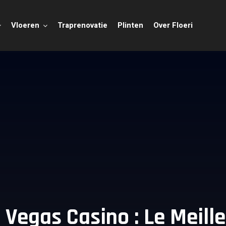
Vloeren
Traprenovatie
Plinten
Over Floeri
Vegas Casino : Le Meille