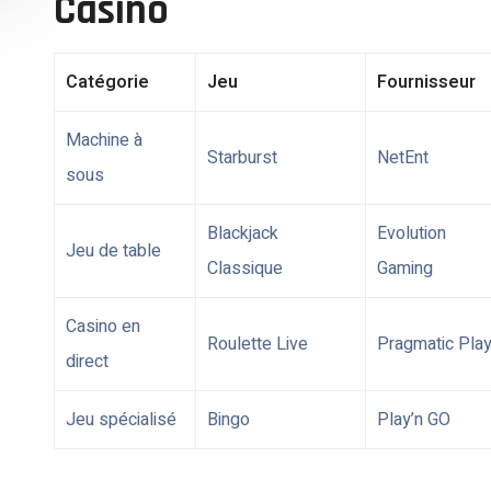
Casino
Catégorie
Jeu
Fournisseur
Machine à
Starburst
NetEnt
sous
Blackjack
Evolution
Jeu de table
Classique
Gaming
Casino en
Roulette Live
Pragmatic Pla
direct
Jeu spécialisé
Bingo
Play’n GO