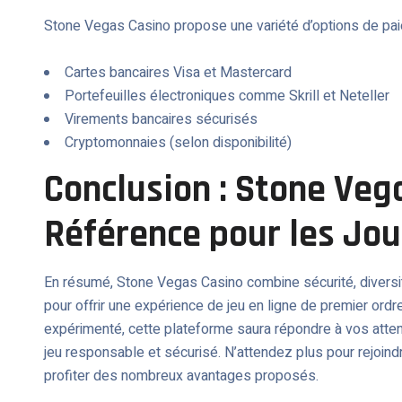
Stone Vegas Casino propose une variété d’options de pai
Cartes bancaires Visa et Mastercard
Portefeuilles électroniques comme Skrill et Neteller
Virements bancaires sécurisés
Cryptomonnaies (selon disponibilité)
Conclusion : Stone Veg
Référence pour les Jou
En résumé, Stone Vegas Casino combine sécurité, diversit
pour offrir une expérience de jeu en ligne de premier ord
expérimenté, cette plateforme saura répondre à vos atte
jeu responsable et sécurisé. N’attendez plus pour rejoind
profiter des nombreux avantages proposés.