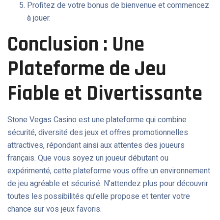
Profitez de votre bonus de bienvenue et commencez
à jouer.
Conclusion : Une
Plateforme de Jeu
Fiable et Divertissante
Stone Vegas Casino est une plateforme qui combine
sécurité, diversité des jeux et offres promotionnelles
attractives, répondant ainsi aux attentes des joueurs
français. Que vous soyez un joueur débutant ou
expérimenté, cette plateforme vous offre un environnement
de jeu agréable et sécurisé. N’attendez plus pour découvrir
toutes les possibilités qu’elle propose et tenter votre
chance sur vos jeux favoris.