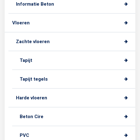
Informatie Beton
Vloeren
Zachte vloeren
Tapijt
Tapijt tegels
Harde vloeren
Beton Cire
PVC