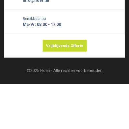
info@floeri.nl
Bereikbaar op
Ma-Vr: 08:00 - 17:00
Vrijblijvende Offerte
©2025 Floeri - Alle rechten voorbehouden