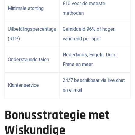
€10 voor de meeste
Minimale storting
methoden
Uitbetalingspercentage
Gemiddeld 96% of hoger,
(RTP)
variërend per spel
Nederlands, Engels, Duits,
Ondersteunde talen
Frans en meer
24/7 beschikbaar via live chat
Klantenservice
en e-mail
Bonusstrategie met
Wiskundige