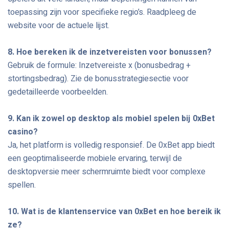
toepassing zijn voor specifieke regio’s. Raadpleeg de
website voor de actuele lijst.
8. Hoe bereken ik de inzetvereisten voor bonussen?
Gebruik de formule: Inzetvereiste x (bonusbedrag +
stortingsbedrag). Zie de bonusstrategiesectie voor
gedetailleerde voorbeelden.
9. Kan ik zowel op desktop als mobiel spelen bij 0xBet
casino?
Ja, het platform is volledig responsief. De 0xBet app biedt
een geoptimaliseerde mobiele ervaring, terwijl de
desktopversie meer schermruimte biedt voor complexe
spellen.
10. Wat is de klantenservice van 0xBet en hoe bereik ik
ze?