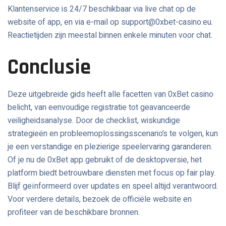
Klantenservice is 24/7 beschikbaar via live chat op de
website of app, en via e-mail op support@0xbet-casino.eu.
Reactietijden zijn meestal binnen enkele minuten voor chat.
Conclusie
Deze uitgebreide gids heeft alle facetten van 0xBet casino
belicht, van eenvoudige registratie tot geavanceerde
veiligheidsanalyse. Door de checklist, wiskundige
strategieën en probleemoplossingsscenario’s te volgen, kun
je een verstandige en plezierige speelervaring garanderen.
Of je nu de 0xBet app gebruikt of de desktopversie, het
platform biedt betrouwbare diensten met focus op fair play.
Blijf geïnformeerd over updates en speel altijd verantwoord.
Voor verdere details, bezoek de officiële website en
profiteer van de beschikbare bronnen.