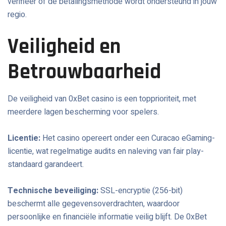
verifieer of de betalingsmethode wordt ondersteund in jouw
regio.
Veiligheid en
Betrouwbaarheid
De veiligheid van 0xBet casino is een topprioriteit, met
meerdere lagen bescherming voor spelers.
Licentie:
Het casino opereert onder een Curacao eGaming-
licentie, wat regelmatige audits en naleving van fair play-
standaard garandeert.
Technische beveiliging:
SSL-encryptie (256-bit)
beschermt alle gegevensoverdrachten, waardoor
persoonlijke en financiële informatie veilig blijft. De 0xBet