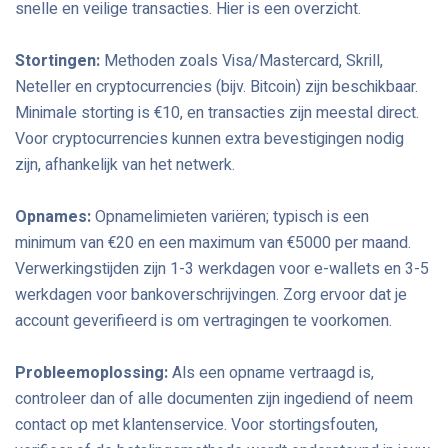
snelle en veilige transacties. Hier is een overzicht.
Stortingen:
Methoden zoals Visa/Mastercard, Skrill,
Neteller en cryptocurrencies (bijv. Bitcoin) zijn beschikbaar.
Minimale storting is €10, en transacties zijn meestal direct.
Voor cryptocurrencies kunnen extra bevestigingen nodig
zijn, afhankelijk van het netwerk.
Opnames:
Opnamelimieten variëren; typisch is een
minimum van €20 en een maximum van €5000 per maand.
Verwerkingstijden zijn 1-3 werkdagen voor e-wallets en 3-5
werkdagen voor bankoverschrijvingen. Zorg ervoor dat je
account geverifieerd is om vertragingen te voorkomen.
Probleemoplossing:
Als een opname vertraagd is,
controleer dan of alle documenten zijn ingediend of neem
contact op met klantenservice. Voor stortingsfouten,