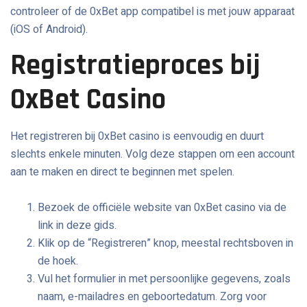
controleer of de 0xBet app compatibel is met jouw apparaat
(iOS of Android).
Registratieproces bij
0xBet Casino
Het registreren bij 0xBet casino is eenvoudig en duurt
slechts enkele minuten. Volg deze stappen om een account
aan te maken en direct te beginnen met spelen.
Bezoek de officiële website van 0xBet casino via de
link in deze gids.
Klik op de “Registreren” knop, meestal rechtsboven in
de hoek.
Vul het formulier in met persoonlijke gegevens, zoals
naam, e-mailadres en geboortedatum. Zorg voor