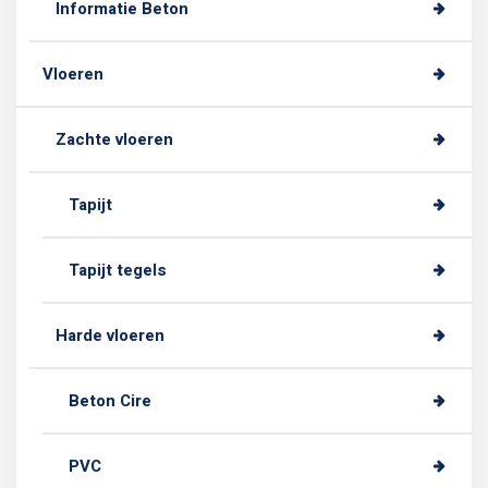
Informatie Beton
Vloeren
Zachte vloeren
Tapijt
Tapijt tegels
Harde vloeren
Beton Cire
PVC