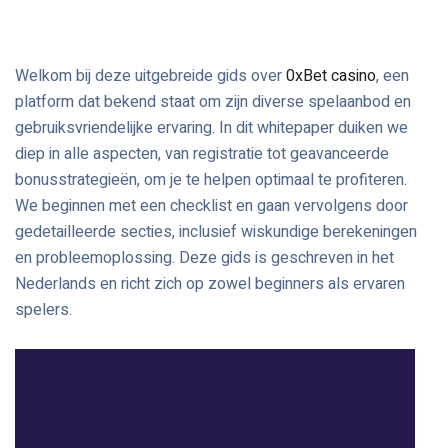
Welkom bij deze uitgebreide gids over
0xBet casino
, een
platform dat bekend staat om zijn diverse spelaanbod en
gebruiksvriendelijke ervaring. In dit whitepaper duiken we
diep in alle aspecten, van registratie tot geavanceerde
bonusstrategieën, om je te helpen optimaal te profiteren.
We beginnen met een checklist en gaan vervolgens door
gedetailleerde secties, inclusief wiskundige berekeningen
en probleemoplossing. Deze gids is geschreven in het
Nederlands en richt zich op zowel beginners als ervaren
spelers.