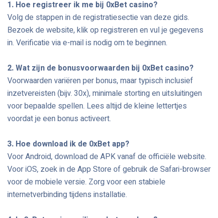
1. Hoe registreer ik me bij 0xBet casino?
Volg de stappen in de registratiesectie van deze gids.
Bezoek de website, klik op registreren en vul je gegevens
in. Verificatie via e-mail is nodig om te beginnen.
2. Wat zijn de bonusvoorwaarden bij 0xBet casino?
Voorwaarden variëren per bonus, maar typisch inclusief
inzetvereisten (bijv. 30x), minimale storting en uitsluitingen
voor bepaalde spellen. Lees altijd de kleine lettertjes
voordat je een bonus activeert.
3. Hoe download ik de 0xBet app?
Voor Android, download de APK vanaf de officiële website.
Voor iOS, zoek in de App Store of gebruik de Safari-browser
voor de mobiele versie. Zorg voor een stabiele
internetverbinding tijdens installatie.