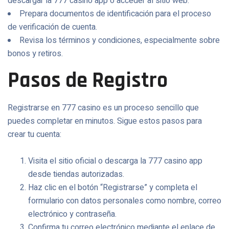
descargar la 777 casino app o acceder al sitio web.
Prepara documentos de identificación para el proceso
de verificación de cuenta.
Revisa los términos y condiciones, especialmente sobre
bonos y retiros.
Pasos de Registro
Registrarse en 777 casino es un proceso sencillo que
puedes completar en minutos. Sigue estos pasos para
crear tu cuenta:
Visita el sitio oficial o descarga la 777 casino app
desde tiendas autorizadas.
Haz clic en el botón “Registrarse” y completa el
formulario con datos personales como nombre, correo
electrónico y contraseña.
Confirma tu correo electrónico mediante el enlace de