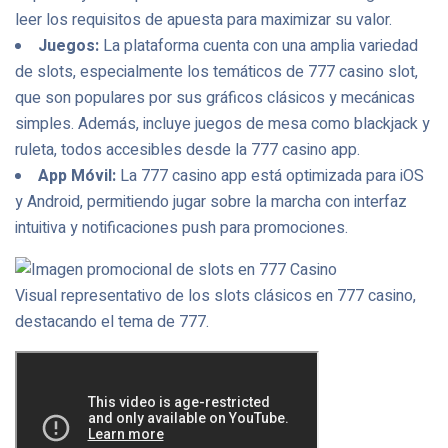
leer los requisitos de apuesta para maximizar su valor.
Juegos:
La plataforma cuenta con una amplia variedad
de slots, especialmente los temáticos de 777 casino slot,
que son populares por sus gráficos clásicos y mecánicas
simples. Además, incluye juegos de mesa como blackjack y
ruleta, todos accesibles desde la 777 casino app.
App Móvil:
La 777 casino app está optimizada para iOS
y Android, permitiendo jugar sobre la marcha con interfaz
intuitiva y notificaciones push para promociones.
Visual representativo de los slots clásicos en 777 casino,
destacando el tema de 777.