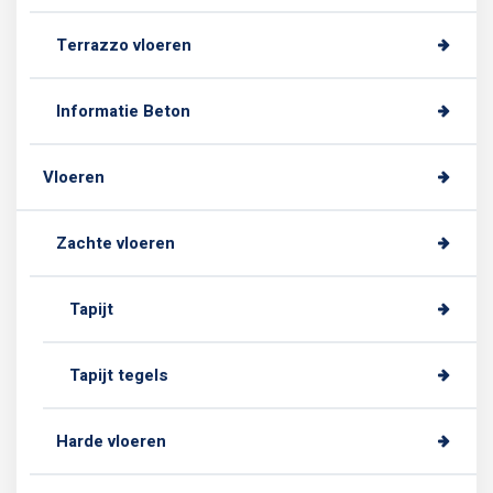
Terrazzo vloeren
Informatie Beton
Vloeren
Zachte vloeren
Tapijt
Tapijt tegels
Harde vloeren