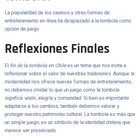
La popularidad de los casinos y otras formas de
entretenimiento en línea ha desplazado a la tombola como
opción de juego.
Reflexiones Finales
El
fin de la tombola en Chile
es un tema que nos invita a
reflexionar sobre el valor de nuestras tradiciones. Aunque la
modernidad nos ofrece nuevas formas de entretenimiento,
no debemos olvidar lo que un juego como la tombola
significa: unión, alegría y comunidad. Si bien es importante
adaptarse a los cambios, también debemos valorar y
proteger nuestro patrimonio cultural. La tombola es más que
un simple juego; es un símbolo de la identidad chilena que
merece ser preservado.