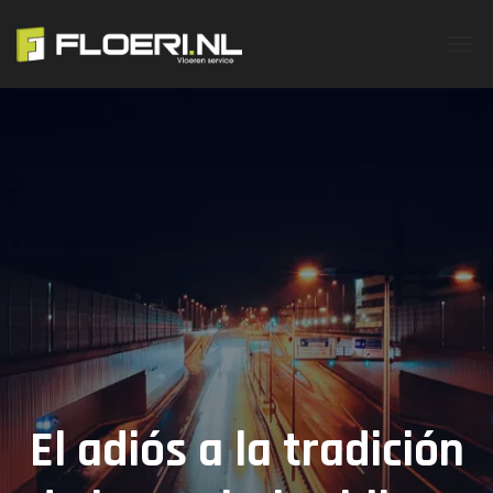
El adiós a la tradición