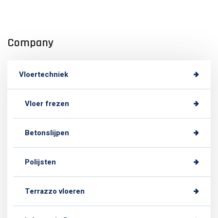
Company
Vloertechniek
Vloer frezen
Betonslijpen
Polijsten
Terrazzo vloeren