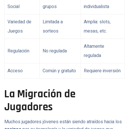
Social
grupos
individualista
Variedad de
Limitada a
Amplia: slots,
Juegos
sorteos
mesas, etc.
Altamente
Regulación
No regulada
regulada
Acceso
Común y gratuito
Requiere inversión
La Migración de
Jugadores
Muchos jugadores jóvenes están siendo atraídos hacia los