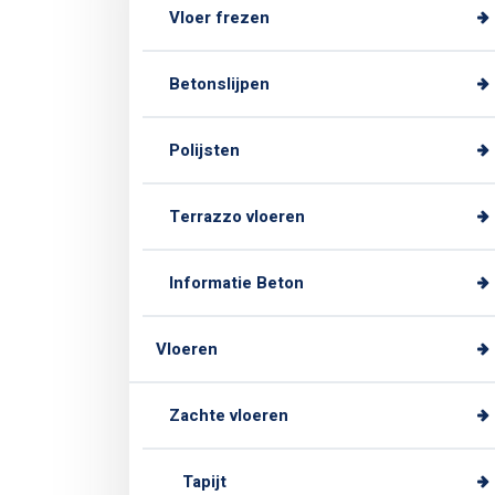
Vloer frezen
Betonslijpen
Polijsten
Terrazzo vloeren
Informatie Beton
Vloeren
Zachte vloeren
Tapijt