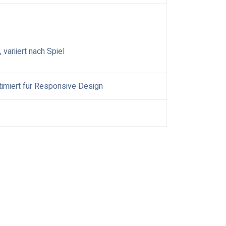
 variiert nach Spiel
timiert für Responsive Design