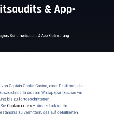
itsaudits & App-
egien, Sicherheitsaudits & App-Optimierung
on Captain Cooks Casino, einer Plattform, die
 auszeichnet. In diesem Whitepaper tauchen wir
htung bis zu fortgeschrittenen
 Sie
Captain cooks
– dieser Link ist Ihr
rständnis zu vermitteln, das auf detaillierten