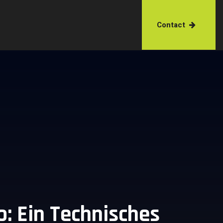
Contact
: Ein Technisches