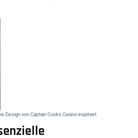
e Design von Captain Cooks Casino inspiriert.
senzielle