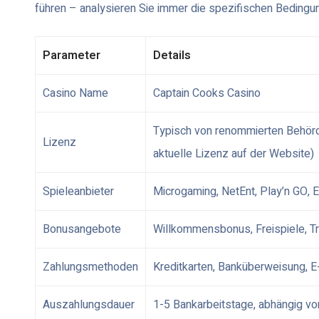
führen – analysieren Sie immer die spezifischen Bedingu
Parameter
Details
Casino Name
Captain Cooks Casino
Typisch von renommierten Behör
Lizenz
aktuelle Lizenz auf der Website)
Spieleanbieter
Microgaming, NetEnt, Play’n GO, 
Bonusangebote
Willkommensbonus, Freispiele, 
Zahlungsmethoden
Kreditkarten, Banküberweisung, E-W
Auszahlungsdauer
1-5 Bankarbeitstage, abhängig v