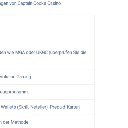
ngen von Captain Cooks Casino.
den wie MGA oder UKGC (überprüfen Sie die
Evolution Gaming
Treueprogramm
allets (Skrill, Neteller), Prepaid-Karten
on der Methode