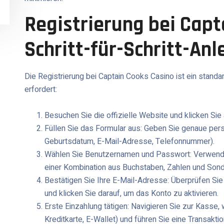
Registrierung bei Capt
Schritt-für-Schritt-Anl
Die Registrierung bei Captain Cooks Casino ist ein standa
erfordert:
Besuchen Sie die offizielle Website und klicken Sie 
Füllen Sie das Formular aus: Geben Sie genaue pers
Geburtsdatum, E-Mail-Adresse, Telefonnummer).
Wählen Sie Benutzernamen und Passwort: Verwenden
einer Kombination aus Buchstaben, Zahlen und Sond
Bestätigen Sie Ihre E-Mail-Adresse: Überprüfen Sie
und klicken Sie darauf, um das Konto zu aktivieren.
Erste Einzahlung tätigen: Navigieren Sie zur Kasse,
Kreditkarte, E-Wallet) und führen Sie eine Transakti