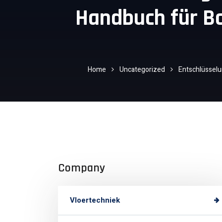
Handbuch für Bo
Home
Uncategorized
Entschlüsselu
Company
Vloertechniek