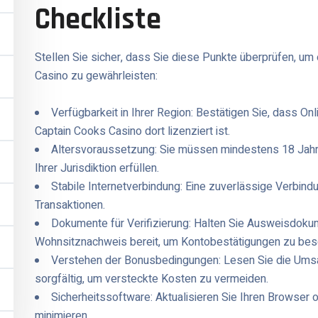
Checkliste
Stellen Sie sicher, dass Sie diese Punkte überprüfen, um
Casino zu gewährleisten:
Verfügbarkeit in Ihrer Region: Bestätigen Sie, dass Onl
Captain Cooks Casino dort lizenziert ist.
Altersvoraussetzung: Sie müssen mindestens 18 Jahre
Ihrer Jurisdiktion erfüllen.
Stabile Internetverbindung: Eine zuverlässige Verbindun
Transaktionen.
Dokumente für Verifizierung: Halten Sie Ausweisdoku
Wohnsitznachweis bereit, um Kontobestätigungen zu bes
Verstehen der Bonusbedingungen: Lesen Sie die Ums
sorgfältig, um versteckte Kosten zu vermeiden.
Sicherheitssoftware: Aktualisieren Sie Ihren Browser 
minimieren.