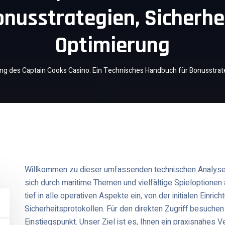
nusstrategien, Sicherhe
Optimierung
ng des Captain Cooks Casino: Ein Technisches Handbuch für Bonusstrat
Willkommen zu dieser umfassenden technischen Analyse v
sich durch maritime Themen und vielfältige Spieloptionen
tief in alle operativen Aspekte ein, von der initialen Einric
Sicherheitsprotokollen. Für den direkten Zugriff besuchen
Einstiegspunkt. Unser Ziel ist es, Ihnen ein praxisnahes Ve