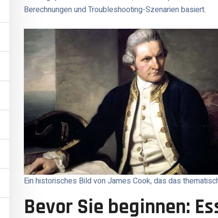
Berechnungen und Troubleshooting-Szenarien basiert.
Ein historisches Bild von James Cook, das das thematisch
Bevor Sie beginnen: Es