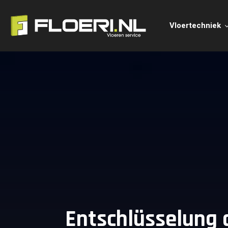
Vloertechniek
Entschlüsselung 