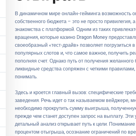
В динамичном мире онлайн-гейминга возможность оп
собственного бюджета – это не просто привилегия, 
знакомства с платформой. Одним из таких привлек
вращения, которые казино Dragon Money предоставл
своеобразный «тест-драйв» позволяет погрузиться в
популярных слотов и, что самое важное, получить 
пополняя счет. Однако путь от получения желанного
ликвидные средства сопряжен с четкими правилами,
понимать.
Здесь и кроется главный вызов: специфические тре
заведения. Речь идет о так называемом вейджере, мн
необходимо прокрутить сумму выигрыша, полученн
прежде чем станет доступен запрос на выплату. Эти 
детальный анализ открывает путь к цели. Понимани
процентом отыгрыша, осознание ограничений по вр