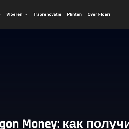
Vloeren
Traprenovatie
Plinten
Over Floeri
on Money: как получ