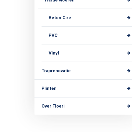
Harde vloeren
Beton Cire
PVC
Vinyl
Traprenovatie
Plinten
Over Floeri