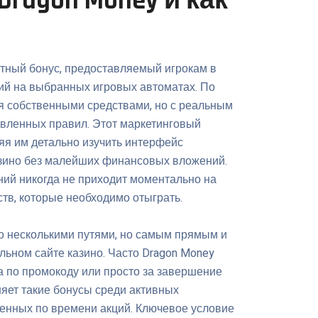
ragon Money и как
итный бонус, предоставляемый игрокам в
ий на выбранных игровых автоматах. По
куя собственными средствами, но с реальным
вленных правил. Этот маркетинговый
яя им детально изучить интерфейс
зино без малейших финансовых вложений.
ний никогда не приходит моментально на
ств, которые необходимо отыграть.
 несколькими путями, но самым прямым и
ьном сайте казино. Часто Dragon Money
а по промокоду или просто за завершение
яет такие бонусы среди активных
ченных по времени акций. Ключевое условие