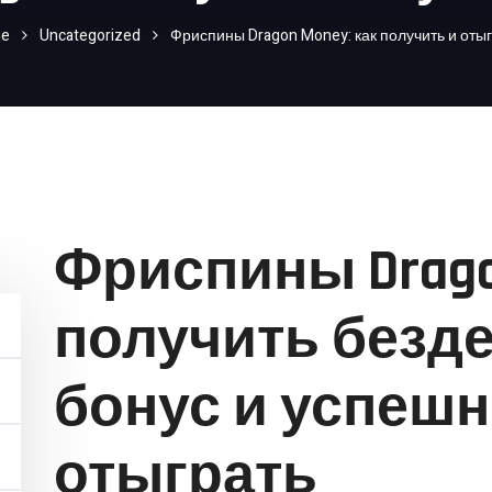
e
Uncategorized
Фриспины Dragon Money: как получить и оты
Фриспины Dragon
получить безд
бонус и успешн
отыграть