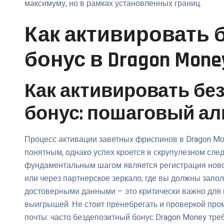
максимуму, но в рамках установленных границ.
Как активировать 
бонус в Dragon Mone
Как активировать бе
бонус: пошаговый ал
Процесс активации заветных фриспинов в Dragon Mon
понятным, однако успех кроется в скрупулезном сле
фундаментальным шагом является регистрация ново
или через партнерское зеркало, где вы должны запо
достоверными данными – это критически важно дл
выигрышей. Не стоит пренебрегать и проверкой пром
почты: часто бездепозитный бонус Dragon Money тре