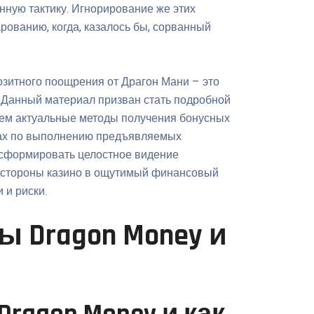
нную тактику. Игнорирование же этих
рованию, когда, казалось бы, сорванный
зитного поощрения от Драгон Мани – это
. Данный материал призван стать подробной
рем актуальные методы получения бонусных
агах по выполнению предъявляемых
а сформировать целостное видение
 стороны казино в ощутимый финансовый
 и риски.
 Dragon Money и