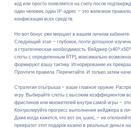
код или просто появляется на счету после подтвержд
один человек, один IP-адрес – это железное правило
конфискации всех средств.
Но вот бонус уже мерцает в вашем личном кабинете.
Следующий этап – глубокое, почти дотошное изучен
а стратегическая необходимость. Вейджер (х40? х50?
слоты с определенным RTP), максимально возможна
формируют вашу тактику. Игнорирование их превра
Прочтите правила. Перечитайте. И только затем нач
Стратегия отыгрыша – ваше главное оружие. Распре
игру. Выбирайте слоты с высоким коэффициентом во
фриспинов или множителей внутри самой игры – это
Контролируйте прогресс выполнения вейджера в лич
Даже когда кажется, что вот он, шанс, – не отклоняй
превратит этот подарок казино в реальные деньги на