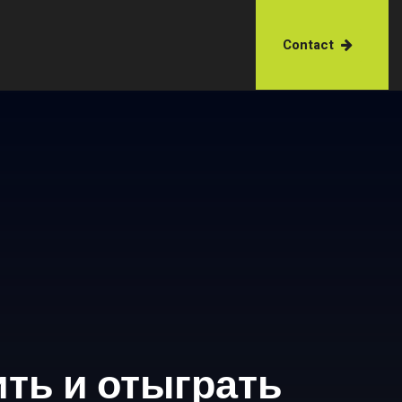
Contact
ить и отыграть