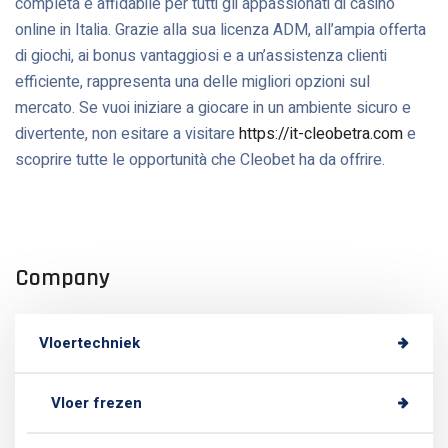
completa e affidabile per tutti gli appassionati di casinò
online in Italia. Grazie alla sua licenza ADM, all’ampia offerta
di giochi, ai bonus vantaggiosi e a un’assistenza clienti
efficiente, rappresenta una delle migliori opzioni sul
mercato. Se vuoi iniziare a giocare in un ambiente sicuro e
divertente, non esitare a visitare
https://it-cleobetra.com
e
scoprire tutte le opportunità che Cleobet ha da offrire.
Company
Vloertechniek
Vloer frezen