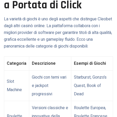
a Portata di Click
La varietà di giochi è uno degli aspetti che distingue Cleobet
dagli altri casinò online. La piattaforma collabora con i
migliori provider di software per garantire titoli di alta qualità,
grafica eccellente e un gameplay fluido. Ecco una
panoramica delle categorie di giochi disponibili:
Categoria
Descrizione
Esempi di Giochi
Giochi con temi vari
Starburst, Gonzo’s
Slot
e jackpot
Quest, Book of
Machine
progressivi
Dead
Versioni classiche e
Roulette Europea,
Roulette
innovative della
Roulette Francese,