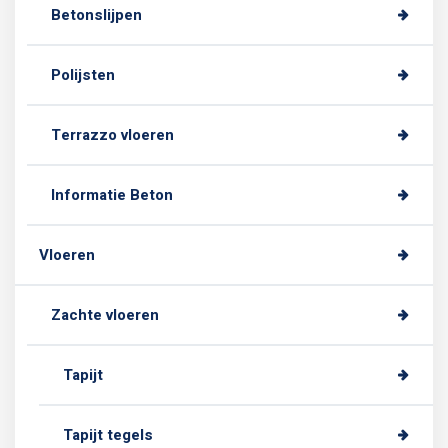
Betonslijpen
Polijsten
Terrazzo vloeren
Informatie Beton
Vloeren
Zachte vloeren
Tapijt
Tapijt tegels