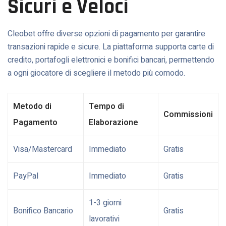
Sicuri e Veloci
Cleobet offre diverse opzioni di pagamento per garantire
transazioni rapide e sicure. La piattaforma supporta carte di
credito, portafogli elettronici e bonifici bancari, permettendo
a ogni giocatore di scegliere il metodo più comodo.
Metodo di
Tempo di
Commissioni
Pagamento
Elaborazione
Visa/Mastercard
Immediato
Gratis
PayPal
Immediato
Gratis
1-3 giorni
Bonifico Bancario
Gratis
lavorativi