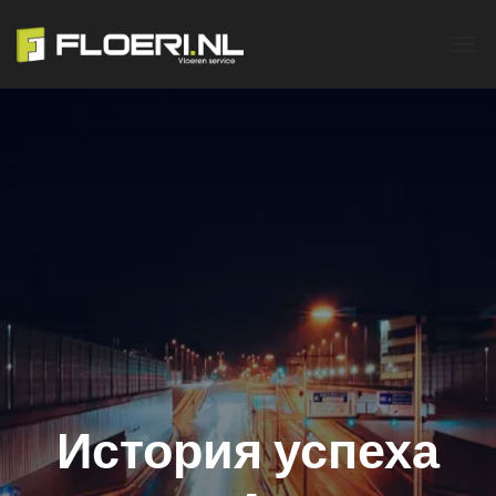
История успеха