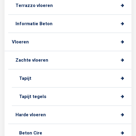
Terrazzo vloeren
Informatie Beton
Vloeren
Zachte vloeren
Tapijt
Tapijt tegels
Harde vloeren
Beton Cire