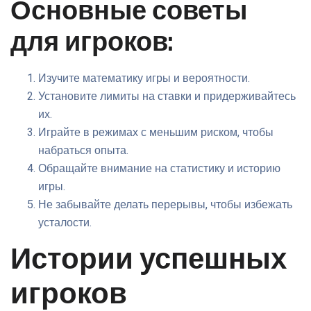
Основные советы
для игроков:
Изучите математику игры и вероятности.
Установите лимиты на ставки и придерживайтесь
их.
Играйте в режимах с меньшим риском, чтобы
набраться опыта.
Обращайте внимание на статистику и историю
игры.
Не забывайте делать перерывы, чтобы избежать
усталости.
Истории успешных
игроков