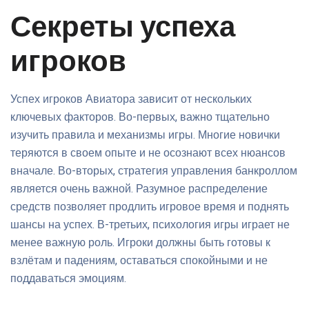
Секреты успеха
игроков
Успех игроков Авиатора зависит от нескольких
ключевых факторов. Во-первых, важно тщательно
изучить правила и механизмы игры. Многие новички
теряются в своем опыте и не осознают всех нюансов
вначале. Во-вторых, стратегия управления банкроллом
является очень важной. Разумное распределение
средств позволяет продлить игровое время и поднять
шансы на успех. В-третьих, психология игры играет не
менее важную роль. Игроки должны быть готовы к
взлётам и падениям, оставаться спокойными и не
поддаваться эмоциям.