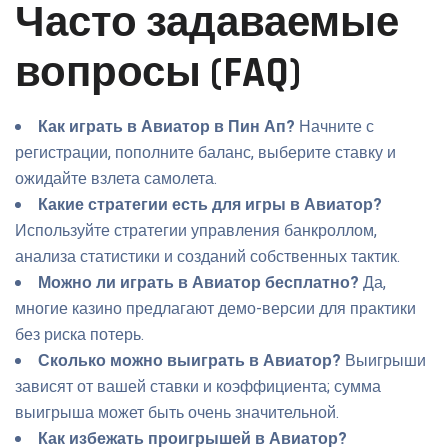
Часто задаваемые
вопросы (FAQ)
Как играть в Авиатор в Пин Ап?
Начните с
регистрации, пополните баланс, выберите ставку и
ожидайте взлета самолета.
Какие стратегии есть для игры в Авиатор?
Используйте стратегии управления банкроллом,
анализа статистики и созданий собственных тактик.
Можно ли играть в Авиатор бесплатно?
Да,
многие казино предлагают демо-версии для практики
без риска потерь.
Сколько можно выиграть в Авиатор?
Выигрыши
зависят от вашей ставки и коэффициента; сумма
выигрыша может быть очень значительной.
Как избежать проигрышей в Авиатор?