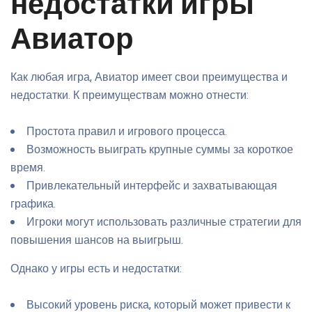
недостатки игры
Авиатор
Как любая игра, Авиатор имеет свои преимущества и
недостатки. К преимуществам можно отнести:
Простота правил и игрового процесса.
Возможность выиграть крупные суммы за короткое
время.
Привлекательный интерфейс и захватывающая
графика.
Игроки могут использовать различные стратегии для
повышения шансов на выигрыш.
Однако у игры есть и недостатки:
Высокий уровень риска, который может привести к