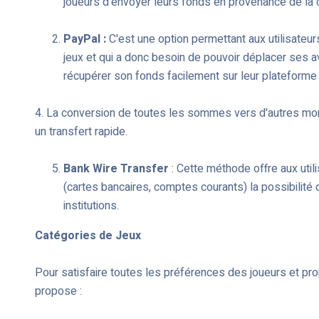
joueurs d’envoyer leurs fonds en provenance de la c
PayPal :
C'est une option permettant aux utilisateur
jeux et qui a donc besoin de pouvoir déplacer ses avo
récupérer son fonds facilement sur leur plateforme 
4. La conversion de toutes les sommes vers d'autres mo
un transfert rapide.
Bank Wire Transfer
: Cette méthode offre aux uti
(cartes bancaires, comptes courants) la possibilité d
institutions.
Catégories de Jeux
Pour satisfaire toutes les préférences des joueurs et pr
propose :