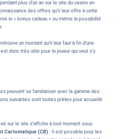
pendant plus d’un an sur le site du casino en
onnaissance des offres qu’il leur offre à cette
me le « bonus cadeau » ou même la possibilité
r.
etrouve un montant qu'il leur faut à fin d'une
st donc très utile pour le joueur qui veut s'y
urs peuvent se familiariser avec la gamme des
ions suivantes sont toutes prêtes pour accueillir
sé sur le site s'affiche à tout moment sous
t Cartomatique (CB)
: Il est possible pour les