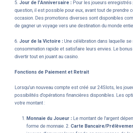
5.
Jour de l’Anniversaire :
Pour les joueurs enregistrés 
question, il est possible pour eux, avant tout de prendre c
occasion. Des promotions diverses sont disponibles com
de gagner un voyage vers une destination du monde entie
6.
Jour de la Victoire :
Une célébration dans laquelle se r
consommation rapide et satisfaire leurs envies. Le bonus e
divertir tout en jouant au casino.
Fonctions de Paiement et Retrait
Lorsqu’un nouveau compte est créé sur 24Slots, les joue
possibilités d’opérations financières disponibles. Les opt
votre montant :
Monnaie du Joueur :
Le montant de l'argent dépen
forme de monnaie. 2.
Carte Bancaire/Prélèvemen