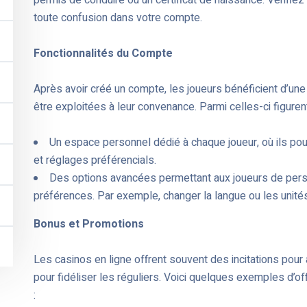
permis de conduire ou un certificat de naissance. Vérifiez
toute confusion dans votre compte.
Fonctionnalités du Compte
Après avoir créé un compte, les joueurs bénéficient d’un
être exploitées à leur convenance. Parmi celles-ci figurent
Un espace personnel dédié à chaque joueur, où ils pou
et réglages préférencials.
Des options avancées permettant aux joueurs de person
préférences. Par exemple, changer la langue ou les unité
Bonus et Promotions
Les casinos en ligne offrent souvent des incitations pour
pour fidéliser les réguliers. Voici quelques exemples d’
: