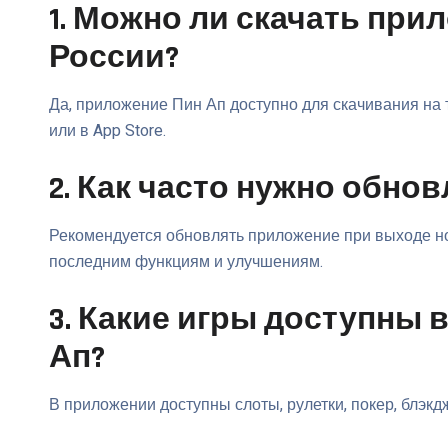
1. Можно ли скачать при
России?
Да, приложение Пин Ап доступно для скачивания на
или в App Store.
2. Как часто нужно обно
Рекомендуется обновлять приложение при выходе но
последним функциям и улучшениям.
3. Какие игры доступны 
Ап?
В приложении доступны слоты, рулетки, покер, блэкд