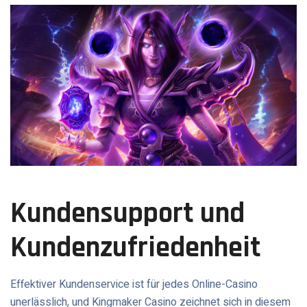
Kundensupport und
Kundenzufriedenheit
Effektiver Kundenservice ist für jedes Online-Casino
unerlässlich, und Kingmaker Casino zeichnet sich in diesem