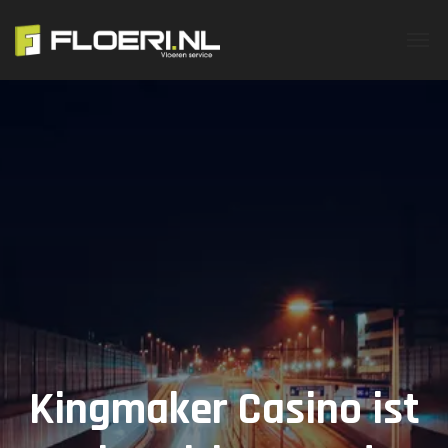
Kingmaker Casino ist