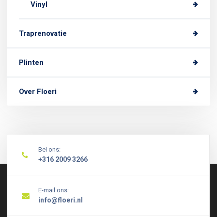
Vinyl
Traprenovatie
Plinten
Over Floeri
Bel ons:
+316 2009 3266
E-mail ons:
info@floeri.nl