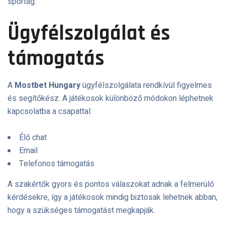
sportág.
Ügyfélszolgálat és
támogatás
A
Mostbet Hungary
ügyfélszolgálata rendkívül figyelmes
és segítőkész. A játékosok különböző módokon léphetnek
kapcsolatba a csapattal:
Élő chat
Email
Telefonos támogatás
A szakértők gyors és pontos válaszokat adnak a felmerülő
kérdésekre, így a játékosok mindig biztosak lehetnek abban,
hogy a szükséges támogatást megkapják.