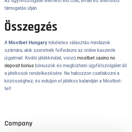
Az ügyfélszolgálat elérhető élő chat, email és telefonos
támogatás útján.
Összegzés
A
Mostbet Hungary
tökéletes választás mindazok
számára, akik szeretnék felfedezni az online kaszinók
izgalmait. Kiváló játékkínálat, vonzó
mostbet casino no
deposit bonus
bónuszok és megbízható ügyfélszolgálat áll
a játékosok rendelkezésére. Ne habozzon csatlakozni a
közösséghez, és induljon el játékos kalandján a Mostbet-
tel!
Company