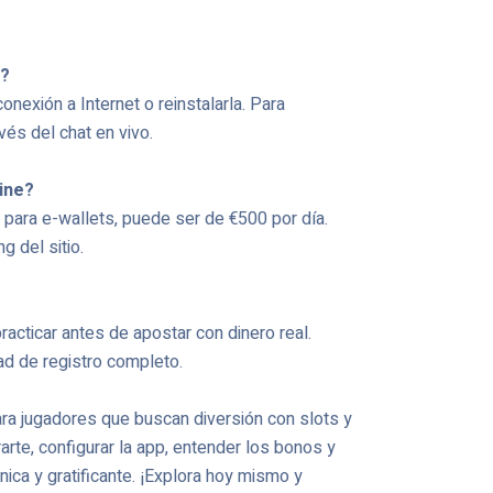
p?
 conexión a Internet o reinstalarla. Para
vés del chat en vivo.
line?
 para e-wallets, puede ser de €500 por día.
g del sitio.
acticar antes de apostar con dinero real.
ad de registro completo.
ara jugadores que buscan diversión con slots y
rarte, configurar la app, entender los bonos y
ca y gratificante. ¡Explora hoy mismo y