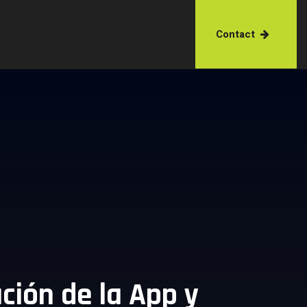
Contact
ción de la App y