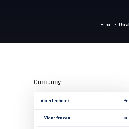
Home
Unca
Company
Vloertechniek
Vloer frezen