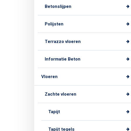
Betonslijpen
Polijsten
Terrazzo vloeren
Informatie Beton
Vloeren
Zachte vloeren
Tapijt
Tapijt tegels