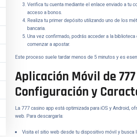
Verifica tu cuenta mediante el enlace enviado a tu co
acceso a bonos.
Realiza tu primer depósito utilizando uno de los mé
bancaria.
Una vez confirmado, podrás acceder a la biblioteca 
comenzar a apostar.
Este proceso suele tardar menos de 5 minutos y es esen
Aplicación Móvil de 777
Configuración y Caract
La 777 casino app está optimizada para iOS y Android, ofr
web. Para descargarla:
Visita el sitio web desde tu dispositivo móvil y busca