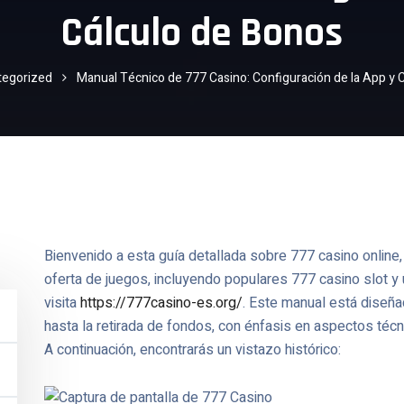
Cálculo de Bonos
tegorized
Manual Técnico de 777 Casino: Configuración de la App y 
Bienvenido a esta guía detallada sobre 777 casino online
oferta de juegos, incluyendo populares 777 casino slot y
visita
https://777casino-es.org/
. Este manual está diseña
hasta la retirada de fondos, con énfasis en aspectos té
A continuación, encontrarás un vistazo histórico: