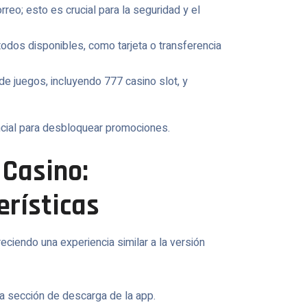
rreo; esto es crucial para la seguridad y el
todos disponibles, como tarjeta o transferencia
de juegos, incluyendo 777 casino slot, y
cial para desbloquear promociones.
 Casino:
erísticas
eciendo una experiencia similar a la versión
 la sección de descarga de la app.