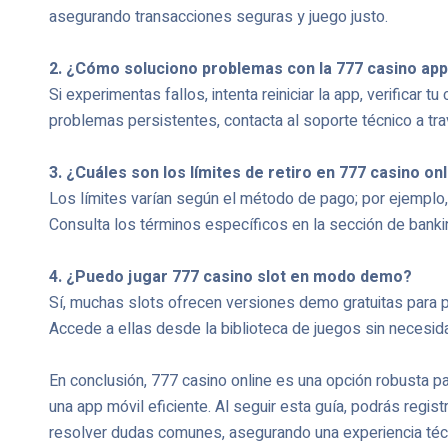
asegurando transacciones seguras y juego justo.
2. ¿Cómo soluciono problemas con la 777 casino ap
Si experimentas fallos, intenta reiniciar la app, verificar tu
problemas persistentes, contacta al soporte técnico a tra
3. ¿Cuáles son los límites de retiro en 777 casino on
Los límites varían según el método de pago; por ejemplo,
Consulta los términos específicos en la sección de bankin
4. ¿Puedo jugar 777 casino slot en modo demo?
Sí, muchas slots ofrecen versiones demo gratuitas para pr
Accede a ellas desde la biblioteca de juegos sin necesid
En conclusión, 777 casino online es una opción robusta p
una app móvil eficiente. Al seguir esta guía, podrás regist
resolver dudas comunes, asegurando una experiencia técni