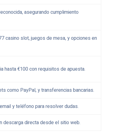
 reconocida, asegurando cumplimiento
77 casino slot, juegos de mesa, y opciones en
cia hasta €100 con requisitos de apuesta.
ets como PayPal, y transferencias bancarias.
 email y teléfono para resolver dudas.
n descarga directa desde el sitio web.