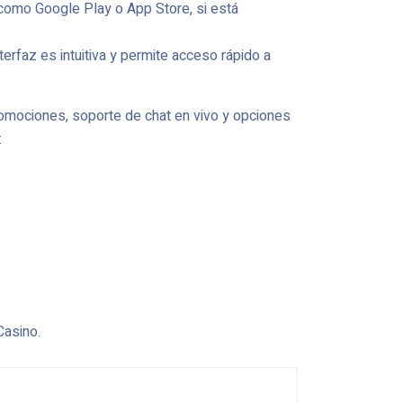
 como Google Play o App Store, si está
nterfaz es intuitiva y permite acceso rápido a
promociones, soporte de chat en vivo y opciones
:
Casino.