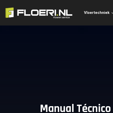
Vloertechniek
Manual Técnico 