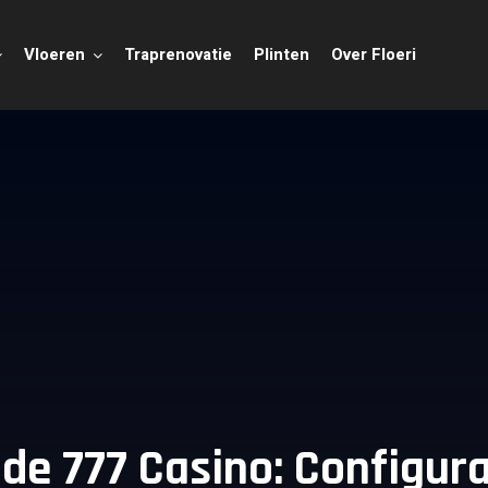
Vloeren
Traprenovatie
Plinten
Over Floeri
de 777 Casino: Configura