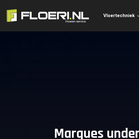
Vloertechniek
Marques underg