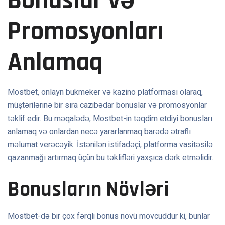
Bonuslar və
Promosyonları
Anlamaq
Mostbet, onlayn bukmeker və kazino platforması olaraq,
müştərilərinə bir sıra cazibədar bonuslar və promosyonlar
təklif edir. Bu məqalədə, Mostbet-in təqdim etdiyi bonusları
anlamaq və onlardan necə yararlanmaq barədə ətraflı
məlumat verəcəyik. İstənilən istifadəçi, platforma vasitəsilə
qazanmağı artırmaq üçün bu təklifləri yaxşıca dərk etməlidir.
Bonusların Növləri
Mostbet-də bir çox fərqli bonus növü mövcuddur ki, bunlar