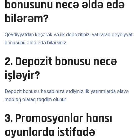
bonusunu necə əldə edə
bilərəm?
Qeydiyyatdan keçərək və ilk depozitinizi yatıraraq qeydiyyat
bonusunu əldə edə bilərsiniz.
2. Depozit bonusu necə
işləyir?
Depozit bonusu, hesabınıza etdiyiniz ilk yatırımlarda əlavə
məbləğ olaraq təqdim olunur.
3. Promosyonlar hansı
oyunlarda istifadə