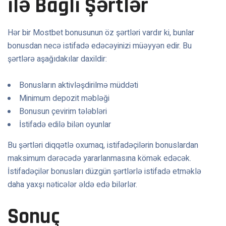
ilə Bağlı Şərtlər
Hər bir Mostbet bonusunun öz şərtləri vardır ki, bunlar
bonusdan necə istifadə edəcəyinizi müəyyən edir. Bu
şərtlərə aşağıdakılar daxildir:
Bonusların aktivləşdirilmə müddəti
Minimum depozit məbləği
Bonusun çevirim tələbləri
İstifadə edilə bilən oyunlar
Bu şərtləri diqqətlə oxumaq, istifadəçilərin bonuslardan
maksimum dərəcədə yararlanmasına kömək edəcək.
İstifadəçilər bonusları düzgün şərtlərlə istifadə etməklə
daha yaxşı nəticələr əldə edə bilərlər.
Sonuç