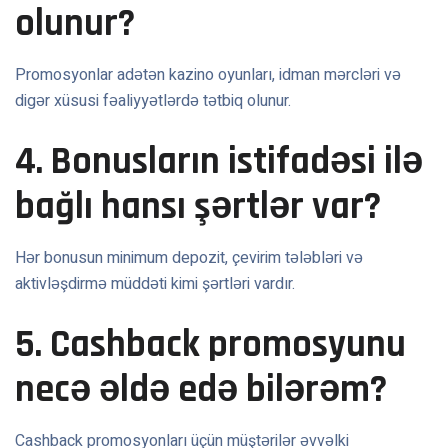
olunur?
Promosyonlar adətən kazino oyunları, idman mərcləri və
digər xüsusi fəaliyyətlərdə tətbiq olunur.
4. Bonusların istifadəsi ilə
bağlı hansı şərtlər var?
Hər bonusun minimum depozit, çevirim tələbləri və
aktivləşdirmə müddəti kimi şərtləri vardır.
5. Cashback promosyunu
necə əldə edə bilərəm?
Cashback promosyonları üçün müştərilər əvvəlki