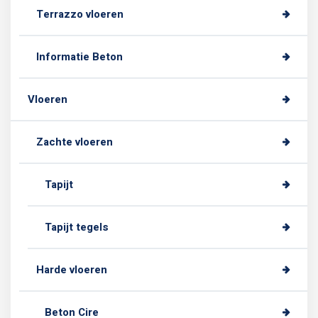
Terrazzo vloeren
Informatie Beton
Vloeren
Zachte vloeren
Tapijt
Tapijt tegels
Harde vloeren
Beton Cire