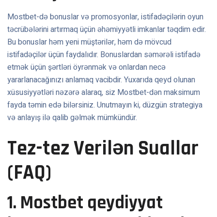
Mostbet-də bonuslar və promosyonlar, istifadəçilərin oyun
təcrübələrini artırmaq üçün əhəmiyyətli imkanlar təqdim edir.
Bu bonuslar həm yeni müştərilər, həm də mövcud
istifadəçilər üçün faydalıdır. Bonuslardan səmərəli istifadə
etmək üçün şərtləri öyrənmək və onlardan necə
yararlanacağınızı anlamaq vacibdir. Yuxarıda qeyd olunan
xüsusiyyətləri nəzərə alaraq, siz Mostbet-dən maksimum
fayda təmin edə bilərsiniz. Unutmayın ki, düzgün strategiya
və anlayış ilə qalib gəlmək mümkündür.
Tez-tez Verilən Suallar
(FAQ)
1. Mostbet qeydiyyat