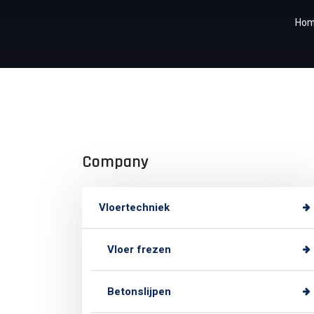
Ho
Company
Vloertechniek
Vloer frezen
Betonslijpen