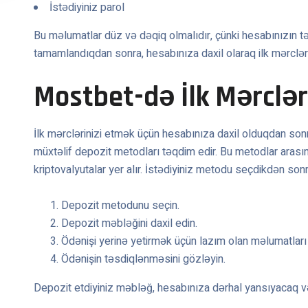
İstədiyiniz parol
Bu məlumatlar düz və dəqiq olmalıdır, çünki hesabınızın tə
tamamlandıqdan sonra, hesabınıza daxil olaraq ilk mərcləri
Mostbet-də İlk Mərcləri
İlk mərclərinizi etmək üçün hesabınıza daxil olduqdan son
müxtəlif depozit metodları təqdim edir. Bu metodlar arasınd
kriptovalyutalar yer alır. İstədiyiniz metodu seçdikdən son
Depozit metodunu seçin.
Depozit məbləğini daxil edin.
Ödənişi yerinə yetirmək üçün lazım olan məlumatları
Ödənişin təsdiqlənməsini gözləyin.
Depozit etdiyiniz məbləğ, hesabınıza dərhal yansıyacaq və 