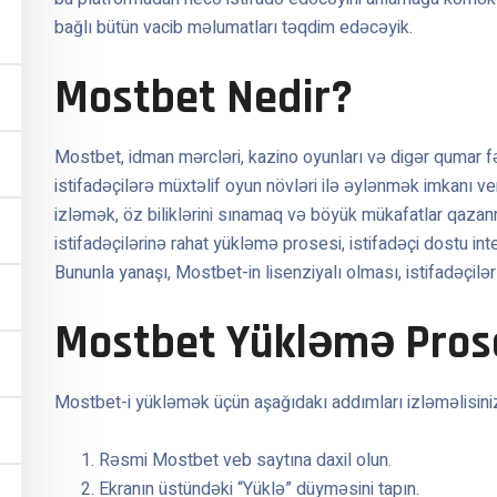
bağlı bütün vacib məlumatları təqdim edəcəyik.
Mostbet Nedir?
Mostbet, idman mərcləri, kazino oyunları və digər qumar fə
istifadəçilərə müxtəlif oyun növləri ilə əylənmək imkanı ver
izləmək, öz biliklərini sınamaq və böyük mükafatlar qazan
istifadəçilərinə rahat yükləmə prosesi, istifadəçi dostu int
Bununla yanaşı, Mostbet-in lisenziyalı olması, istifadəçilər 
Mostbet Yükləmə Pros
Mostbet-i yükləmək üçün aşağıdakı addımları izləməlisini
Rəsmi Mostbet veb saytına daxil olun.
Ekranın üstündəki “Yüklə” düyməsini tapın.