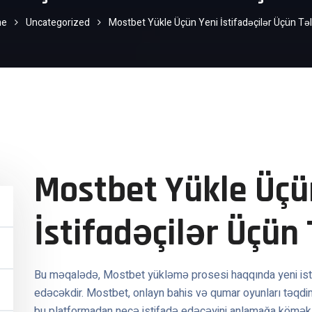
me
Uncategorized
Mostbet Yükle Üçün Yeni İstifadəçilər Üçün Tə
Mostbet Yükle Üçü
İstifadəçilər Üçün
Bu məqalədə, Mostbet yükləmə prosesi haqqında yeni istifa
edəcəkdir. Mostbet, onlayn bahis və qumar oyunları təqdim 
bu platformadan necə istifadə edəcəyini anlamağa kömək 