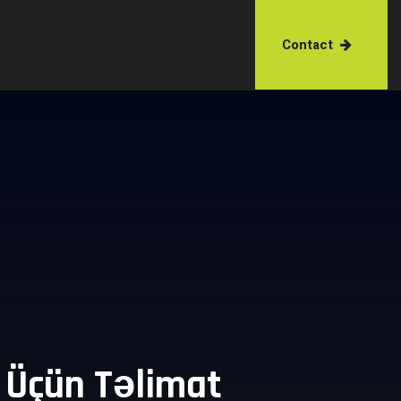
Contact
r Üçün Təlimat