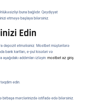
hlükəsizliyi buna bağlıdır. Qeydiyyat
nizi etməyə başlaya bilərsiniz.
nizi Edin
ra depozit etməlisiniz. Mostbet müştərilərə
a bank kartları, e-pul kisələri və
ra aşağıdakı addımları izləyin:
mostbet az giriş
 təqdim edin.
birbaşa mərclərinizdə istifadə edə bilərsiniz.