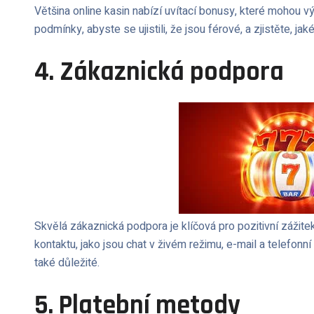
Většina online kasin nabízí uvítací bonusy, které mohou vý
podmínky, abyste se ujistili, že jsou férové, a zjistěte, ja
4. Zákaznická podpora
Skvělá zákaznická podpora je klíčová pro pozitivní zážite
kontaktu, jako jsou chat v živém režimu, e-mail a telefonní
také důležité.
5. Platební metody