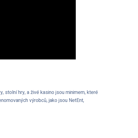
, stolní hry, a živé kasino jsou minimem, které
 renomovaných výrobců, jako jsou NetEnt,