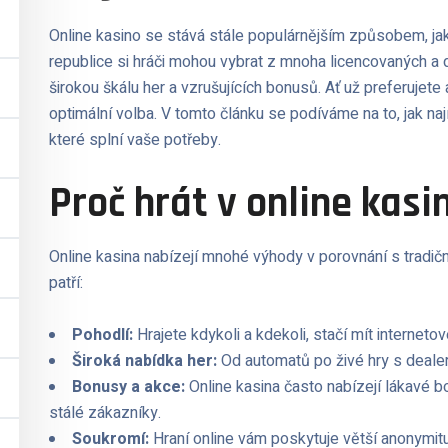
Online kasino se stává stále populárnějším způsobem, jak
republice si hráči mohou vybrat z mnoha licencovaných a 
širokou škálu her a vzrušujících bonusů. Ať už preferujete 
optimální volba. V tomto článku se podíváme na to, jak naj
které splní vaše potřeby.
Proč hrát v online kasi
Online kasina nabízejí mnohé výhody v porovnání s tradič
patří:
Pohodlí:
Hrajete kdykoli a kdekoli, stačí mít internetov
Široká nabídka her:
Od automatů po živé hry s deale
Bonusy a akce:
Online kasina často nabízejí lákavé b
stálé zákazníky.
Soukromí:
Hraní online vám poskytuje větší anonymit