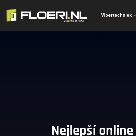
Vloertechniek
Nejlepší onlin