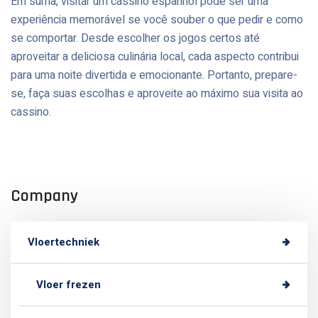
Em suma, visitar um cassino espanhol pode ser uma
experiência memorável se você souber o que pedir e como
se comportar. Desde escolher os jogos certos até
aproveitar a deliciosa culinária local, cada aspecto contribui
para uma noite divertida e emocionante. Portanto, prepare-
se, faça suas escolhas e aproveite ao máximo sua visita ao
cassino.
Company
Vloertechniek
Vloer frezen