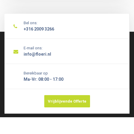
Bel ons:
+316 2009 3266
E-mail ons:
info@floeri.nl
Bereikbaar op
Ma-Vr: 08:00 - 17:00
Vrijblijvende Offerte
©2025 Floeri - Alle rechten voorbehouden