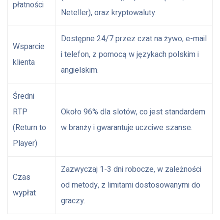
płatności
Neteller), oraz kryptowaluty.
Dostępne 24/7 przez czat na żywo, e-mail
Wsparcie
i telefon, z pomocą w językach polskim i
klienta
angielskim.
Średni
RTP
Około 96% dla slotów, co jest standardem
(Return to
w branży i gwarantuje uczciwe szanse.
Player)
Zazwyczaj 1-3 dni robocze, w zależności
Czas
od metody, z limitami dostosowanymi do
wypłat
graczy.