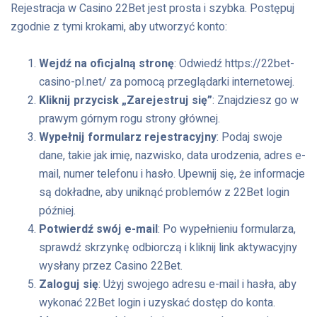
Rejestracja w Casino 22Bet jest prosta i szybka. Postępuj
zgodnie z tymi krokami, aby utworzyć konto:
Wejdź na oficjalną stronę
: Odwiedź https://22bet-
casino-pl.net/ za pomocą przeglądarki internetowej.
Kliknij przycisk „Zarejestruj się”
: Znajdziesz go w
prawym górnym rogu strony głównej.
Wypełnij formularz rejestracyjny
: Podaj swoje
dane, takie jak imię, nazwisko, data urodzenia, adres e-
mail, numer telefonu i hasło. Upewnij się, że informacje
są dokładne, aby uniknąć problemów z 22Bet login
później.
Potwierdź swój e-mail
: Po wypełnieniu formularza,
sprawdź skrzynkę odbiorczą i kliknij link aktywacyjny
wysłany przez Casino 22Bet.
Zaloguj się
: Użyj swojego adresu e-mail i hasła, aby
wykonać 22Bet login i uzyskać dostęp do konta.