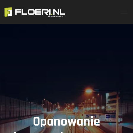
Opanowanie