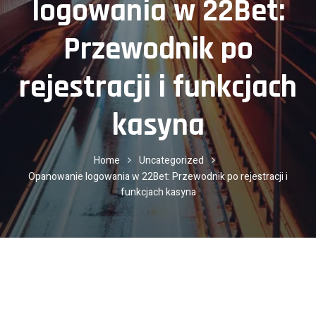
logowania w 22Bet:
Przewodnik po
rejestracji i funkcjach
kasyna
Home
Uncategorized
Opanowanie logowania w 22Bet: Przewodnik po rejestracji i
funkcjach kasyna