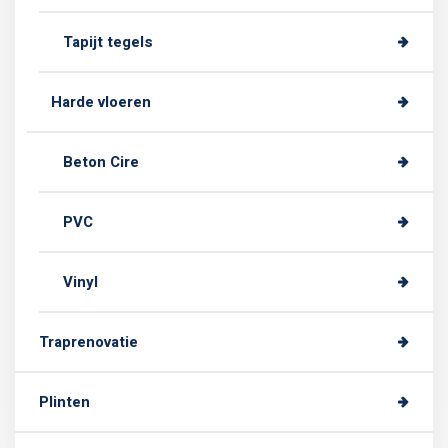
Tapijt tegels
Harde vloeren
Beton Cire
PVC
Vinyl
Traprenovatie
Plinten