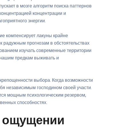
ускает в мозге алгоритм поиска паттернов
 концентрацией концентрации и
агоприятного энергии.
ие компенсирует лакуны крайне
к радужным прогнозам в обстоятельствах
ебованием изучать современные территории
 нашим предкам выживать и
крепощенности выбора. Когда возможности
ебя независимым господином своей участи.
ется мощным психологическим резервом,
венных способностях.
в ощущении