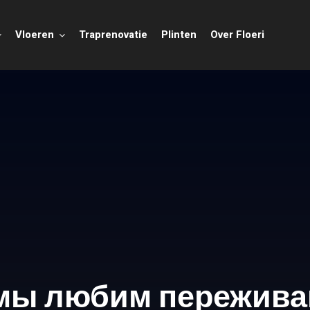
Vloeren
Traprenovatie
Plinten
Over Floeri
мы любим пережива