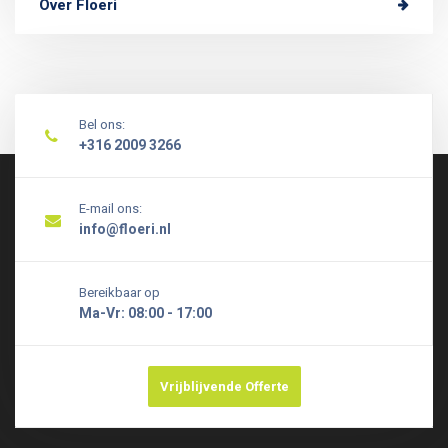
Over Floeri
Bel ons:
+316 2009 3266
E-mail ons:
info@floeri.nl
Bereikbaar op
Ma-Vr: 08:00 - 17:00
Vrijblijvende Offerte