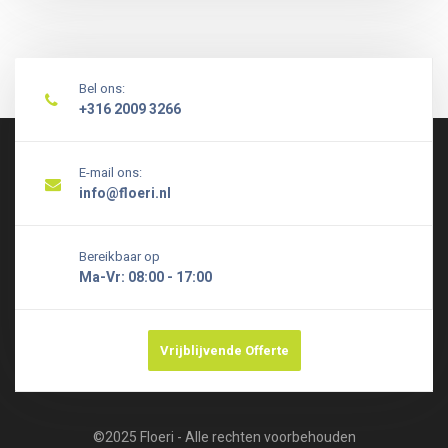
Bel ons:
+316 2009 3266
E-mail ons:
info@floeri.nl
Bereikbaar op
Ma-Vr: 08:00 - 17:00
Vrijblijvende Offerte
©2025 Floeri - Alle rechten voorbehouden