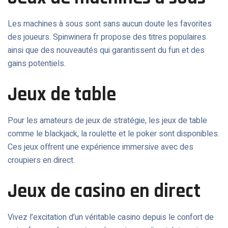
Les machines à sous sont sans aucun doute les favorites
des joueurs. Spinwinera fr propose des titres populaires
ainsi que des nouveautés qui garantissent du fun et des
gains potentiels.
Jeux de table
Pour les amateurs de jeux de stratégie, les jeux de table
comme le blackjack, la roulette et le poker sont disponibles.
Ces jeux offrent une expérience immersive avec des
croupiers en direct.
Jeux de casino en direct
Vivez l’excitation d’un véritable casino depuis le confort de