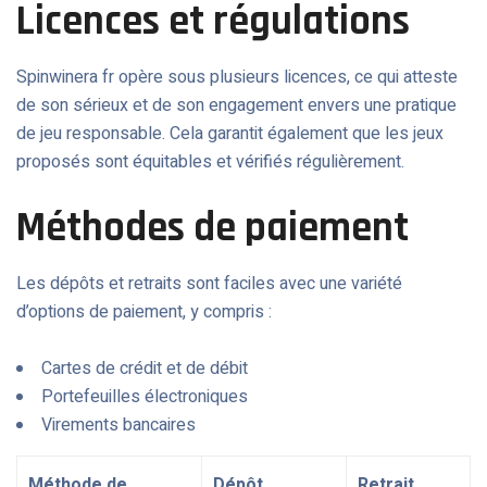
Licences et régulations
Spinwinera fr opère sous plusieurs licences, ce qui atteste
de son sérieux et de son engagement envers une pratique
de jeu responsable. Cela garantit également que les jeux
proposés sont équitables et vérifiés régulièrement.
Méthodes de paiement
Les dépôts et retraits sont faciles avec une variété
d’options de paiement, y compris :
Cartes de crédit et de débit
Portefeuilles électroniques
Virements bancaires
Méthode de
Dépôt
Retrait