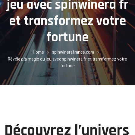
jeu avec spinwinera fr
et transformez votre
fortune
Home
spinwinerafrance.com
Révélez la magie du jeu avec spinwinera fr et transformez votre
fortune
Découvrez l’univers