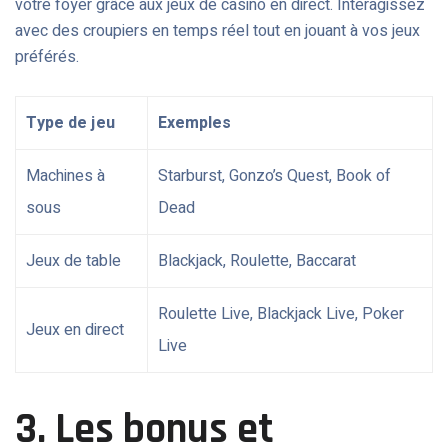
votre foyer grâce aux jeux de casino en direct. Interagissez
avec des croupiers en temps réel tout en jouant à vos jeux
préférés.
Type de jeu
Exemples
Machines à
Starburst, Gonzo’s Quest, Book of
sous
Dead
Jeux de table
Blackjack, Roulette, Baccarat
Roulette Live, Blackjack Live, Poker
Jeux en direct
Live
3. Les bonus et