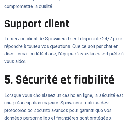
compromettre la qualité.
Support client
Le service client de Spinwinera fr est disponible 24/7 pour
répondre à toutes vos questions. Que ce soit par chat en
direct, email ou téléphone, l’équipe d’assistance est prête à
vous aider.
5. Sécurité et fiabilité
Lorsque vous choisissez un casino en ligne, la sécurité est
une préoccupation majeure. Spinwinera fr utilise des
protocoles de sécurité avancés pour garantir que vos
données personnelles et financières sont protégées.