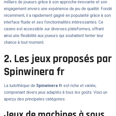
milliers de joueurs grâce à son approche innovante et son
engagement envers une expérience de jeu de qualité. Fondé
récemment, il a rapidement gagné en popularité grâce à son
interface fluide et ses fonctionnalités intéressantes. Ce
casino est accessible sur diverses plateformes, offrant
ainsi une flexibilité aux joueurs qui souhaitent tenter leur
chance à tout moment.
2. Les jeux proposés par
Spinwinera fr
La ludothèque de
Spinwinera fr
est riche et variée,
comprenant divers jeux adaptés à tous les goûts. Voici un
aperçu des principales catégories :
Jeux de machines à sous