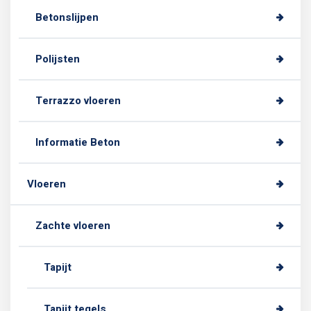
Betonslijpen
Polijsten
Terrazzo vloeren
Informatie Beton
Vloeren
Zachte vloeren
Tapijt
Tapijt tegels