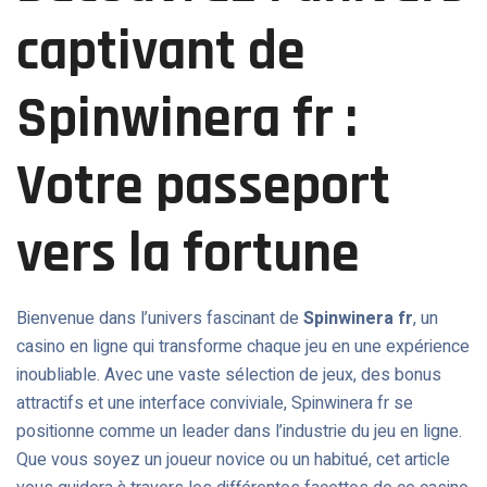
captivant de
Spinwinera fr :
Votre passeport
vers la fortune
Bienvenue dans l’univers fascinant de
Spinwinera fr
, un
casino en ligne qui transforme chaque jeu en une expérience
inoubliable. Avec une vaste sélection de jeux, des bonus
attractifs et une interface conviviale, Spinwinera fr se
positionne comme un leader dans l’industrie du jeu en ligne.
Que vous soyez un joueur novice ou un habitué, cet article