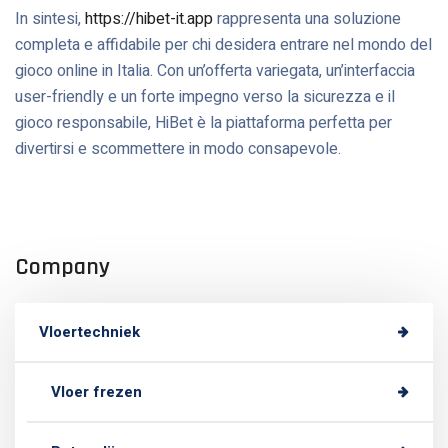
In sintesi,
https://hibet-it.app
rappresenta una soluzione
completa e affidabile per chi desidera entrare nel mondo del
gioco online in Italia. Con un’offerta variegata, un’interfaccia
user-friendly e un forte impegno verso la sicurezza e il
gioco responsabile, HiBet è la piattaforma perfetta per
divertirsi e scommettere in modo consapevole.
Company
Vloertechniek
Vloer frezen