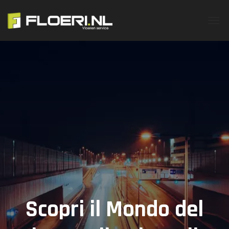
Scopri il Mondo del