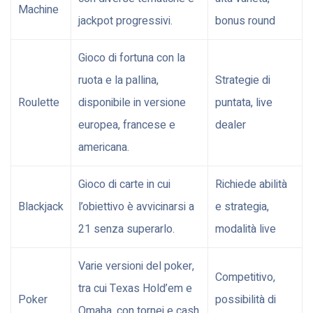
Machine
jackpot progressivi.
bonus round
Gioco di fortuna con la
ruota e la pallina,
Strategie di
Roulette
disponibile in versione
puntata, live
europea, francese e
dealer
americana.
Gioco di carte in cui
Richiede abilità
Blackjack
l’obiettivo è avvicinarsi a
e strategia,
21 senza superarlo.
modalità live
Varie versioni del poker,
Competitivo,
tra cui Texas Hold’em e
Poker
possibilità di
Omaha, con tornei e cash