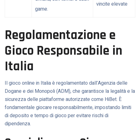
vincite elevate
game.
Regolamentazione e
Gioco Responsabile in
Italia
Il gioco online in Italia è regolamentato dall’Agenzia delle
Dogane e dei Monopoli (ADM), che garantisce la legalità e la
sicurezza delle piattaforme autorizzate come HiBet. È
fondamentale giocare responsabilmente, impostando limiti
di deposito e tempo di gioco per evitare rischi di
dipendenza.