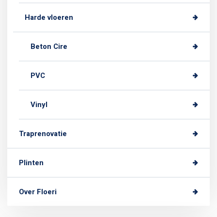
Harde vloeren
Beton Cire
PVC
Vinyl
Traprenovatie
Plinten
Over Floeri