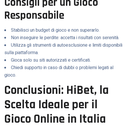
Consigli per un Gioco
Responsabile
Stabilisci un budget di gioco e non superarlo.
Non inseguire le perdite: accetta i risultati con serenità.
Utilizza gli strumenti di autoesclusione e limiti disponibili
sulla piattaforma.
Gioca solo su siti autorizzati e certificati.
Chiedi supporto in caso di dubbi o problemi legati al
gioco.
Conclusioni: HiBet, la
Scelta Ideale per il
Gioco Online in Italia