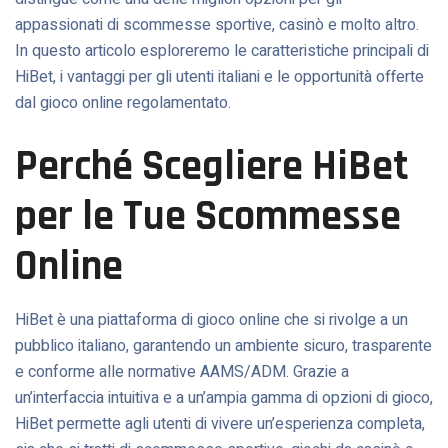
appassionati di scommesse sportive, casinò e molto altro.
In questo articolo esploreremo le caratteristiche principali di
HiBet, i vantaggi per gli utenti italiani e le opportunità offerte
dal gioco online regolamentato.
Perché Scegliere HiBet
per le Tue Scommesse
Online
HiBet è una piattaforma di gioco online che si rivolge a un
pubblico italiano, garantendo un ambiente sicuro, trasparente
e conforme alle normative AAMS/ADM. Grazie a
un’interfaccia intuitiva e a un’ampia gamma di opzioni di gioco,
HiBet permette agli utenti di vivere un’esperienza completa,