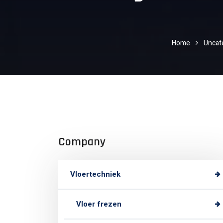
Home
Uncat
Company
Vloertechniek
Vloer frezen