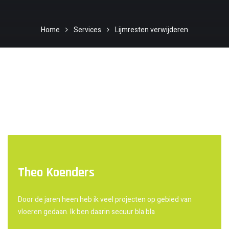
Home
Services
Lijmresten verwijderen
Theo Koenders
Door de jaren heen heb ik veel projecten op gebied van
vloeren gedaan. Ik ben daarin secuur bla bla