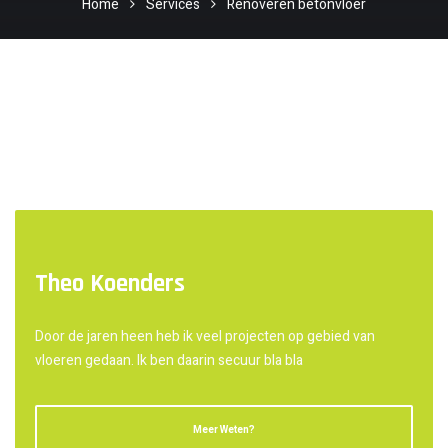
Home
Services
Renoveren betonvloer
Theo Koenders
Door de jaren heen heb ik veel projecten op gebied van
vloeren gedaan. Ik ben daarin secuur bla bla
Meer Weten?