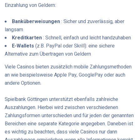
Einzahlung von Geldern:
Banküberweisungen
: Sicher und zuverlässig, aber
langsam
Kreditkarten
: Schnell, einfach und leicht handzuhaben
E-Wallets
(z.B. PayPal oder Skrill): eine sichere
Alternative zum Übertragen von Geldern
Viele Casinos bieten zusätzlich mobile Zahlungsmethoden
an wie beispielsweise Apple Pay, GooglePay oder auch
andere Optionen.
Spielbank Göttingen unterstützt ebenfalls zahlreiche
Auszahlungen. Hierbei wird zwischen verschiedenen
Zahlungsformen unterschieden und für jeden der genannten
Bereichen eine separate Kategorie angegeben. Daneben ist
es wichtig zu beachten, dass viele Casinos nur dann