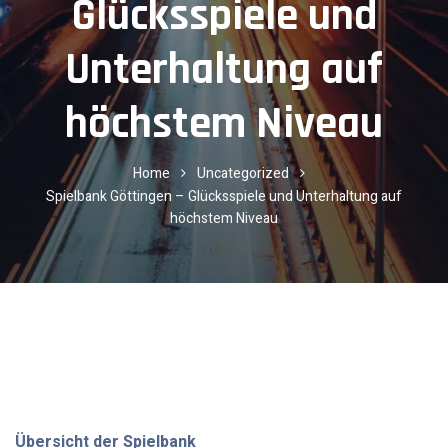
Glücksspiele und
Unterhaltung auf
höchstem Niveau
Home
Uncategorized
Spielbank Göttingen – Glücksspiele und Unterhaltung auf
höchstem Niveau
Übersicht der Spielbank