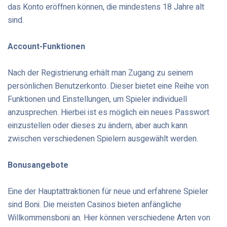
das Konto eröffnen können, die mindestens 18 Jahre alt
sind.
Account-Funktionen
Nach der Registrierung erhält man Zugang zu seinem
persönlichen Benutzerkonto. Dieser bietet eine Reihe von
Funktionen und Einstellungen, um Spieler individuell
anzusprechen. Hierbei ist es möglich ein neues Passwort
einzustellen oder dieses zu ändern, aber auch kann
zwischen verschiedenen Spielern ausgewählt werden.
Bonusangebote
Eine der Hauptattraktionen für neue und erfahrene Spieler
sind Boni. Die meisten Casinos bieten anfängliche
Willkommensboni an. Hier können verschiedene Arten von