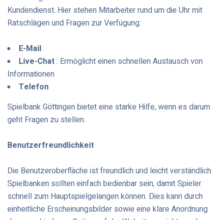
Kundendienst. Hier stehen Mitarbeiter rund um die Uhr mit
Ratschlägen und Fragen zur Verfügung:
E-Mail
Live-Chat
: Ermöglicht einen schnellen Austausch von
Informationen
Telefon
Spielbank Göttingen bietet eine starke Hilfe, wenn es darum
geht Fragen zu stellen.
Benutzerfreundlichkeit
Die Benutzeroberfläche ist freundlich und leicht verständlich.
Spielbanken sollten einfach bedienbar sein, damit Spieler
schnell zum Hauptspielgelangen können. Dies kann durch
einheitliche Erscheinungsbilder sowie eine klare Anordnung