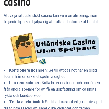
casino
Att välja rätt utländskt casino kan vara en utmaning, men
följande tips kan hjälpa dig att fatta ett informerat beslut:
Kontrollera licensen:
Se till att casinot har en giltig
licens från en erkänd spelmyndighet.
Läs recensioner:
Kolla in recensioner och omdömen
från andra spelare för att få en uppfattning om casinots
rykte och kundservice.
Testa spelutbudet:
Se till att casinot erbjuder de spel
du är intresserad av, samt olika varianter och teman.