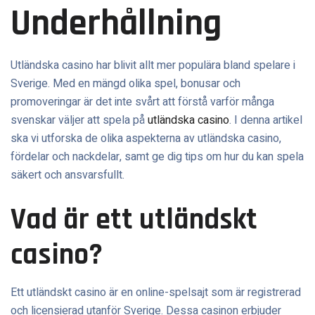
Underhållning
Utländska casino har blivit allt mer populära bland spelare i
Sverige. Med en mängd olika spel, bonusar och
promoveringar är det inte svårt att förstå varför många
svenskar väljer att spela på
utländska casino
. I denna artikel
ska vi utforska de olika aspekterna av utländska casino,
fördelar och nackdelar, samt ge dig tips om hur du kan spela
säkert och ansvarsfullt.
Vad är ett utländskt
casino?
Ett utländskt casino är en online-spelsajt som är registrerad
och licensierad utanför Sverige. Dessa casinon erbjuder