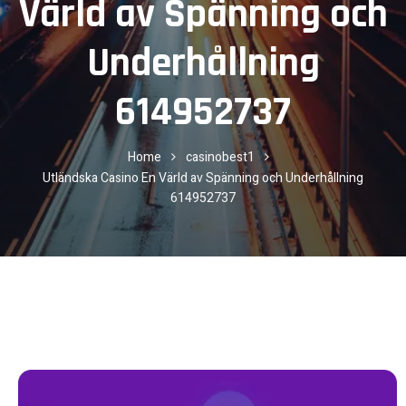
Värld av Spänning och
Underhållning
614952737
Home
casinobest1
Utländska Casino En Värld av Spänning och Underhållning
614952737