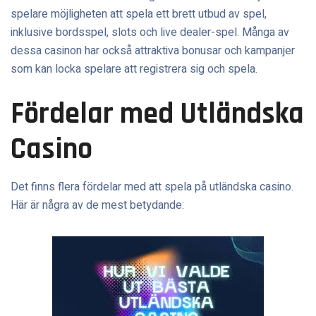
spelare möjligheten att spela ett brett utbud av spel,
inklusive bordsspel, slots och live dealer-spel. Många av
dessa casinon har också attraktiva bonusar och kampanjer
som kan locka spelare att registrera sig och spela.
Fördelar med Utländska
Casino
Det finns flera fördelar med att spela på utländska casino.
Här är några av de mest betydande: