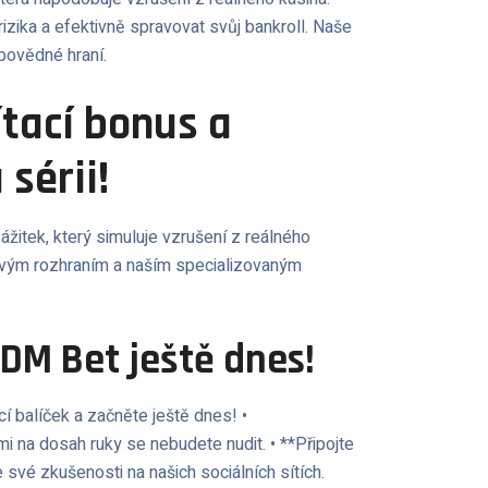
izika a efektivně spravovat svůj bankroll. Naše
povědné hraní.
ítací bonus a
sérii!
itek, který simuluje vzrušení z reálného
ětivým rozhraním a naším specializovaným
BDM Bet ještě dnes!
ací balíček a začněte ještě dnes! •
i na dosah ruky se nebudete nudit. • **Připojte
e své zkušenosti na našich sociálních sítích.