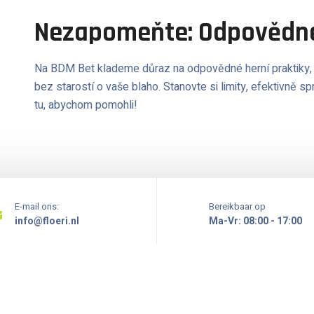
Nezapomeňte: Odpovědné 
Na BDM Bet klademe důraz na odpovědné herní praktiky, 
bez starostí o vaše blaho. Stanovte si limity, efektivně s
tu, abychom pomohli!
E-mail ons:
Bereikbaar op
info@floeri.nl
Ma-Vr: 08:00 - 17:00
©2025 Floeri - Alle rechten voorbehouden