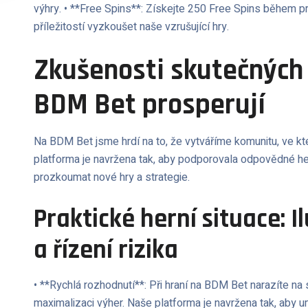
výhry. • **Free Spins**: Získejte 250 Free Spins během pr
příležitostí vyzkoušet naše vzrušující hry.
Zkušenosti skutečných 
BDM Bet prosperují
Na BDM Bet jsme hrdí na to, že vytváříme komunitu, ve kte
platforma je navržena tak, aby podporovala odpovědné hern
prozkoumat nové hry a strategie.
Praktické herní situace: 
a řízení rizika
• **Rychlá rozhodnutí**: Při hraní na BDM Bet narazíte na 
maximalizaci výher. Naše platforma je navržena tak, aby umož