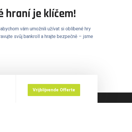
hraní je klíčem!
abychom vám umožnili užívat si oblíbené hry
pravujte svůj bankroll a hrajte bezpečně – jsme
Vrijblijvende Offerte