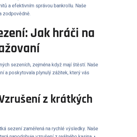
mitů a efektivním správou bankrollu. Naše
 a zodpovědně.
zení: Jak hráči na
ažovaní
ných sezeních, zejména když mají štěstí. Naše
ní a poskytovala plynulý zážitek, který vás
 Vzrušení z krátkých
átká sezení zaměřená na rychlé výsledky. Naše
která napodobuje vzrušení z reálného kasina. •