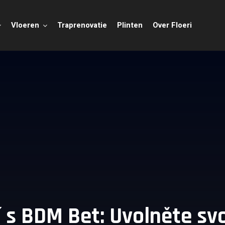
Vloeren
Traprenovatie
Plinten
Over Floeri
í s BDM Bet: Uvolněte svo