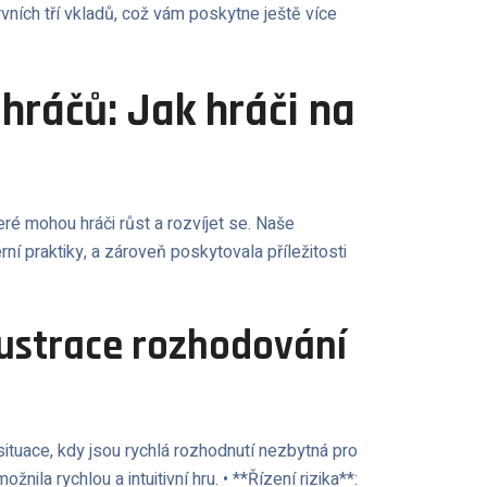
vních tří vkladů, což vám poskytne ještě více
hráčů: Jak hráči na
ré mohou hráči růst a rozvíjet se. Naše
í praktiky, a zároveň poskytovala příležitosti
Ilustrace rozhodování
situace, kdy jsou rychlá rozhodnutí nezbytná pro
nila rychlou a intuitivní hru. • **Řízení rizika**: