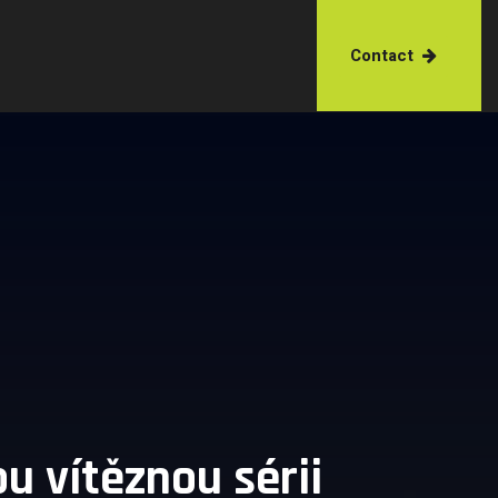
Contact
u vítěznou sérii