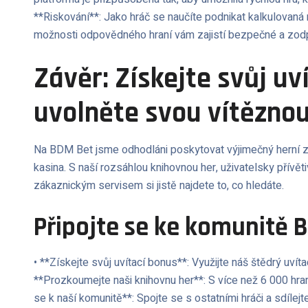
**Riskování**: Jako hráč se naučíte podnikat kalkulovaná r
možnosti odpovědného hraní vám zajistí bezpečné a zod
Závěr: Získejte svůj uv
uvolněte svou vítěznou 
Na BDM Bet jsme odhodláni poskytovat výjimečný herní záž
kasina. S naší rozsáhlou knihovnou her, uživatelsky přív
zákaznickým servisem si jistě najdete to, co hledáte.
Připojte se ke komunitě 
• **Získejte svůj uvítací bonus**: Využijte náš štědrý uvít
**Prozkoumejte naši knihovnu her**: S více než 6 000 hram
se k naší komunitě**: Spojte se s ostatními hráči a sdílejt