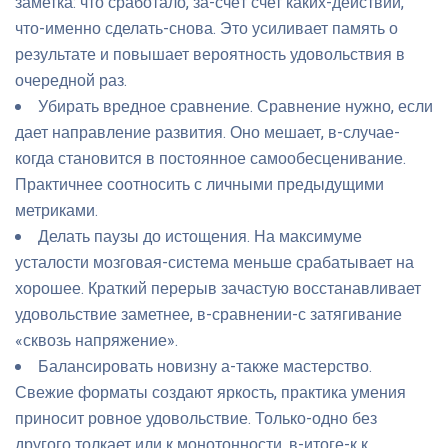
заметка: что сработало, за-счёт счет каких-действий,
что-именно сделать-снова. Это усиливает память о
результате и повышает вероятность удовольствия в
очередной раз.
Убирать вредное сравнение. Сравнение нужно, если
дает направление развития. Оно мешает, в-случае-
когда становится в постоянное самообесценивание.
Практичнее соотносить с личными предыдущими
метриками.
Делать паузы до истощения. На максимуме
усталости мозговая-система меньше срабатывает на
хорошее. Краткий перерыв зачастую восстанавливает
удовольствие заметнее, в-сравнении-с затягивание
«сквозь напряжение».
Балансировать новизну а-также мастерство.
Свежие форматы создают яркость, практика умения
приносит ровное удовольствие. Только-одно без
другого толкает или к монотонности, в-итоге-к к