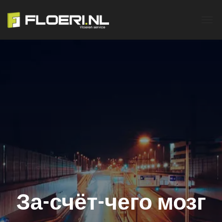
За-счёт-чего мозг