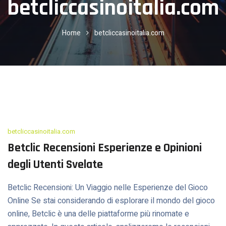
betcliccasinoitalia.com
Home
betcliccasinoitalia.com
betcliccasinoitalia.com
Betclic Recensioni Esperienze e Opinioni
degli Utenti Svelate
Betclic Recensioni: Un Viaggio nelle Esperienze del Gioco
Online Se stai considerando di esplorare il mondo del gioco
online, Betclic è una delle piattaforme più rinomate e