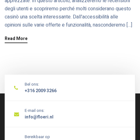
apprezzate. In questo articolo, analizzeremo le recensioni
degli utenti e scopriremo perché molti considerano questo
casinò una scelta interessante. Dall’accessibilità alle
opinioni sulle varie offerte e funzionalità, nasconderemo […]
Read More
Bel ons:
+316 2009 3266
E-mail ons:
info@floeri.nl
Bereikbaar op