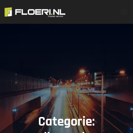
Categorie: